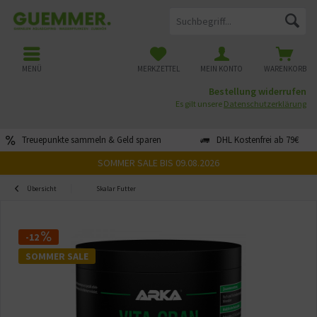
MENÜ
MERKZETTEL
MEIN KONTO
WARENKORB
Bestellung widerrufen
Es gilt unsere
Datenschutzerklärung
Treuepunkte sammeln & Geld sparen
DHL Kostenfrei ab 79€
SOMMER SALE BIS 09.08.2026
Übersicht
Skalar Futter
-12
SOMMER SALE