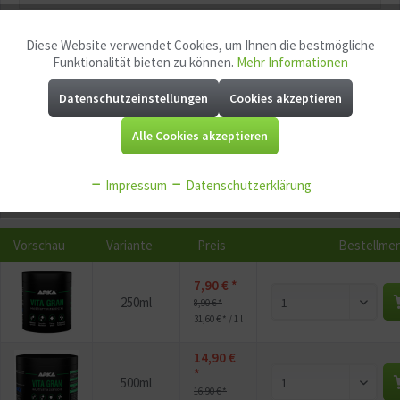
Merken
Fragen zum Artikel?
Diese Website verwendet Cookies, um Ihnen die bestmögliche
Aktiv
Funktionale
Funktionalität bieten zu können.
Mehr Informationen
Artikel-Nr.:
GG10656.1
EAN:
710270146369
Datenschutzeinstellungen
Cookies akzeptieren
Aktiv
Marketing
Mindestabnahme:
1
Alle Cookies akzeptieren
Aktiv
Tracking
P
Jetzt
Bonuspunkte sichern
Impressum
Datenschutzerklärung
Aktiv
Service
Vorschau
Variante
Preis
Bestellme
Aktiv
Sonstige
7,90 € *
250ml
8,90 € *
31,60 € * / 1 l
14,90 €
*
500ml
16,90 € *