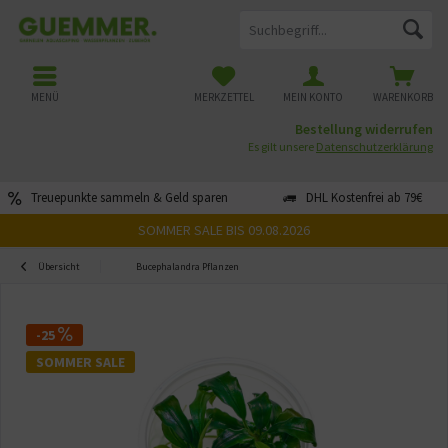
MENÜ
MERKZETTEL
MEIN KONTO
WARENKORB
Bestellung widerrufen
Es gilt unsere
Datenschutzerklärung
Treuepunkte sammeln & Geld sparen
DHL Kostenfrei ab 79€
SOMMER SALE BIS 09.08.2026
Übersicht
Bucephalandra Pflanzen
-25
SOMMER SALE