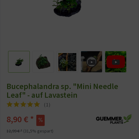
Bucephalandra sp. "Mini Needle
Leaf" - auf Lavastein
(
1
)
8,90 €
*
12,99 €
*
(
31,5
% gespart)