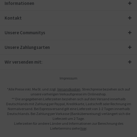
Informationen
Kontakt
Unsere Communitys
Unsere Zahlungsarten
Wir versenden mit:
Impressum
*Alle Preise inkl. MwSt. und zzgl.
Versandkosten
. Streichpreise beziehen sich auf
unsere vorherigen Verkaufspreise im Onlineshop.
** Die angegebenen Lieferzeiten beziehen sich auf den Versand innerhalb
Deutschlands mit Zahlung per Paypal, Kreditkarte, Lastschrift oder Rechnung im
Normalversand. Bei Expressversand gilt eine Lieferzeit von 1-2 Tagen innerhalb
Deutschlands. Bei Zahlung per Vorkasse (Banküberweisung) verlängert sich die
Lieferzeit um 2 Tage.
Lieferzeiten für andere Länder und Informationen zur Berechnung des
Liefertermins siehe
hier
.