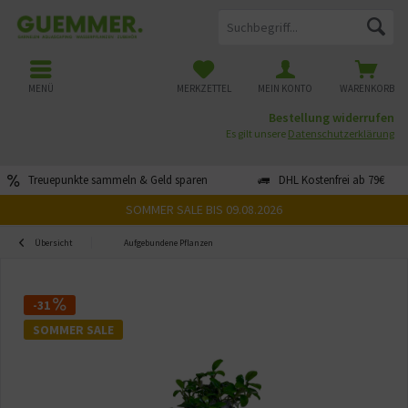
MENÜ
MERKZETTEL
MEIN KONTO
WARENKORB
Bestellung widerrufen
Es gilt unsere
Datenschutzerklärung
Treuepunkte sammeln & Geld sparen
DHL Kostenfrei ab 79€
SOMMER SALE BIS 09.08.2026
Übersicht
Aufgebundene Pflanzen
-31
SOMMER SALE