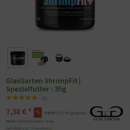
GlasGarten ShrimpFit |
Spezialfutter - 35g
(
2
)
7,38 € *
7,95 € *
(7,17% gespart)
Inhalt:
0.035 kg (210,86 € * / 1 kg)
inkl. MwSt.
zzgl. Versandkosten