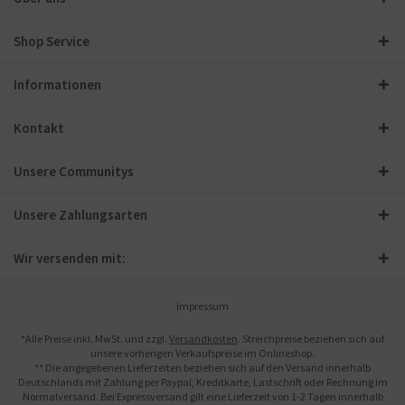
Shop Service
Informationen
Kontakt
Unsere Communitys
Unsere Zahlungsarten
Wir versenden mit:
Impressum
*Alle Preise inkl. MwSt. und zzgl.
Versandkosten
. Streichpreise beziehen sich auf
unsere vorherigen Verkaufspreise im Onlineshop.
** Die angegebenen Lieferzeiten beziehen sich auf den Versand innerhalb
Deutschlands mit Zahlung per Paypal, Kreditkarte, Lastschrift oder Rechnung im
Normalversand. Bei Expressversand gilt eine Lieferzeit von 1-2 Tagen innerhalb