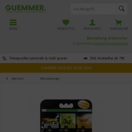
MENÜ
MERKZETTEL
MEIN KONTO
WARENKORB
Bestellung widerrufen
Es gilt unsere
Datenschutzerklärung
Treuepunkte sammeln & Geld sparen
DHL Kostenfrei ab 79€
SOMMER SALE BIS 09.08.2026
Übersicht
Pflanzendünger