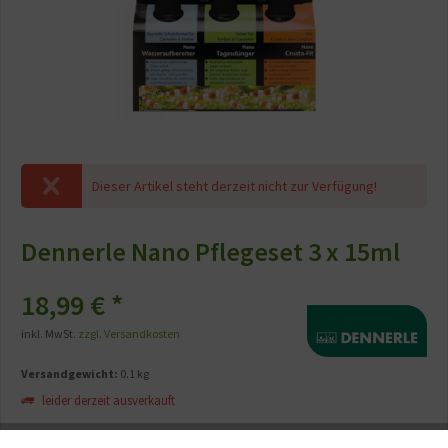
Dieser Artikel steht derzeit nicht zur Verfügung!
Dennerle Nano Pflegeset 3 x 15ml
18,99 € *
inkl. MwSt.
zzgl. Versandkosten
Versandgewicht:
0.1 kg
leider derzeit ausverkauft