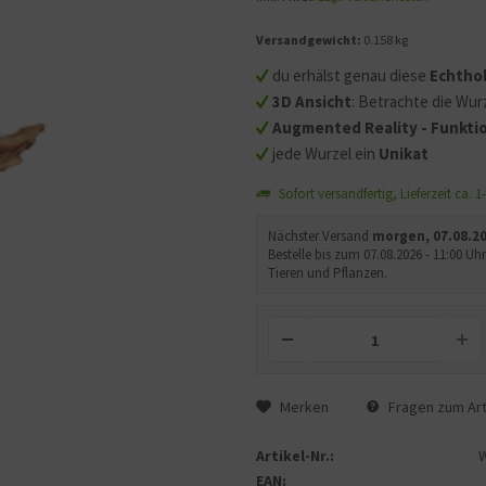
Versandgewicht:
0.158 kg
Mit dem Aufruf des Videos
Sie sich einverstanden, d
du erhälst genau diese
Echtho
übermittelt werden und d
3D Ansicht
: Betrachte die Wurz
gelesen haben.
Augmented Reality - Funktio
jede Wurzel ein
Unikat
Sofort versandfertig, Lieferzeit ca. 
Nächster Versand
morgen, 07.08.2
Bestelle bis zum 07.08.2026 - 11:00 
Tieren und Pflanzen.
Merken
Fragen zum Art
Artikel-Nr.:
EAN: