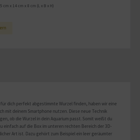
35 cm
x
14 cm
x
8 cm
(L x B x H)
1
ern
für dich perfekt abgestimmte Wurzel finden, haben wir eine
fach mit deinem Smartphone nutzen. Diese neue Technik
en, ob die Wurzel in dein Aquarium passt. Somit weißt du
u einfach auf die Box im unteren rechten Bereich der 3D-
icher Art ist. Dazu gehört zum Beispiel ein leer geräumter