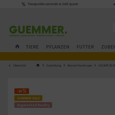
Treuepunkte sammeln & Geld sparen
TIERE
PFLANZEN
FUTTER
ZUBEH
Übersicht
Gestaltung
Wurzel-Hardscape
USCAPE 3D W
-20
SOMMER SALE
Augmented Reality