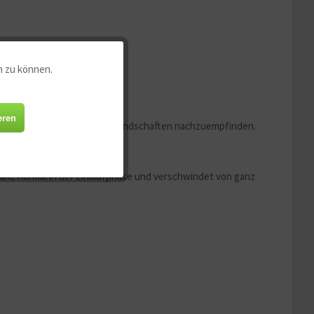
n zu können.
Aktiv
Aktiv
eren
setzt, um natürliche Fluss-Landschaften nachzuempfinden.
Aktiv
ganz normal in der Einlaufphase und verschwindet von ganz
Aktiv
Aktiv