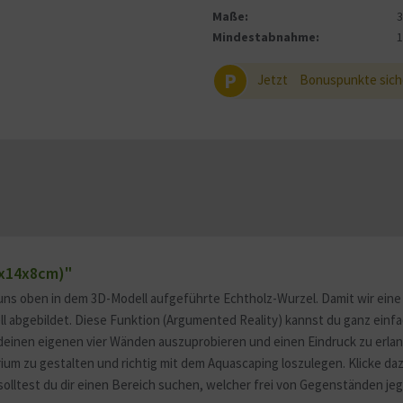
Maße:
Mindestabnahme:
P
Jetzt
Bonuspunkte sich
5x14x8cm)"
uns oben in dem 3D-Modell aufgeführte Echtholz-Wurzel. Damit wir eine 
ell abgebildet. Diese Funktion (Argumented Reality) kannst du ganz ein
deinen eigenen vier Wänden auszuprobieren und einen Eindruck zu erlang
m zu gestalten und richtig mit dem Aquascaping loszulegen. Klicke daz
solltest du dir einen Bereich suchen, welcher frei von Gegenständen jegl