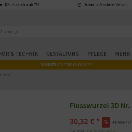
DHL Kostenfrei ab 79€
Schneller & sicherer Versand
ÖR & TECHNIK
GESTALTUNG
PFLEGE
MEHR
SOMMER SALE BIS 09.08.2026
urzeln
Flusswurzel 3D Nr.
30,32 € *
37,90 € *
(
inkl. MwSt.
zzgl. Versandkosten