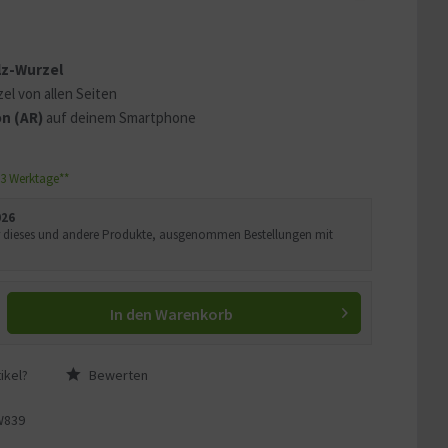
 erklären
ass Ihre Daten an YouTube
lz-Wurzel
ass Sie die
Datenschutzerklärung
el von allen Seiten
n (AR)
auf deinem Smartphone
1-3 Werktage**
026
Uhr dieses und andere Produkte, ausgenommen Bestellungen mit
In den
Warenkorb
ikel?
Bewerten
W839