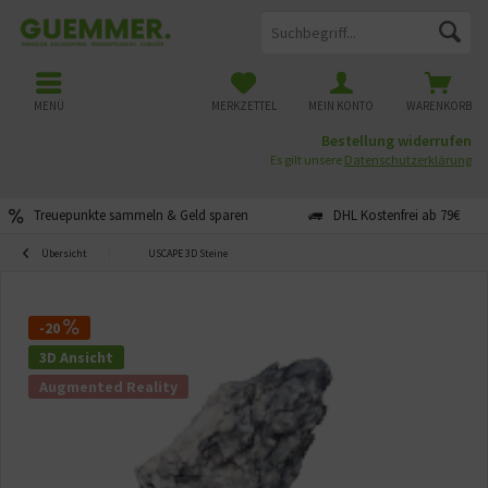
MENÜ
MERKZETTEL
MEIN KONTO
WARENKORB
Bestellung widerrufen
Es gilt unsere
Datenschutzerklärung
Treuepunkte sammeln & Geld sparen
DHL Kostenfrei ab 79€
Übersicht
USCAPE 3D Steine
-20
3D Ansicht
Augmented Reality