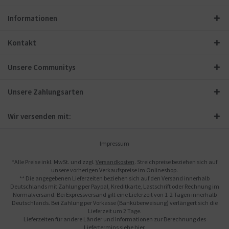
Informationen
Kontakt
Unsere Communitys
Unsere Zahlungsarten
Wir versenden mit:
Impressum
*Alle Preise inkl. MwSt. und zzgl.
Versandkosten
. Streichpreise beziehen sich auf
unsere vorherigen Verkaufspreise im Onlineshop.
** Die angegebenen Lieferzeiten beziehen sich auf den Versand innerhalb
Deutschlands mit Zahlung per Paypal, Kreditkarte, Lastschrift oder Rechnung im
Normalversand. Bei Expressversand gilt eine Lieferzeit von 1-2 Tagen innerhalb
Deutschlands. Bei Zahlung per Vorkasse (Banküberweisung) verlängert sich die
Lieferzeit um 2 Tage.
Lieferzeiten für andere Länder und Informationen zur Berechnung des
Liefertermins siehe
hier
.