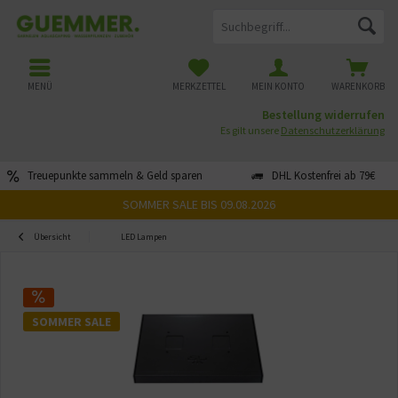
MENÜ
MERKZETTEL
MEIN KONTO
WARENKORB
Bestellung widerrufen
Es gilt unsere
Datenschutzerklärung
Treuepunkte sammeln & Geld sparen
DHL Kostenfrei ab 79€
SOMMER SALE BIS 09.08.2026
Übersicht
LED Lampen
SOMMER SALE