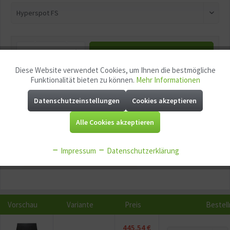
In den
Warenkorb
Diese Website verwendet Cookies, um Ihnen die bestmögliche
Aktiv
Funktionale
Funktionalität bieten zu können.
Mehr Informationen
Merken
Fragen zum Artikel?
Datenschutzeinstellungen
Cookies akzeptieren
Aktiv
Marketing
Artikel-Nr.:
GG11159
EAN:
5907753124265
Alle Cookies akzeptieren
Mindestabnahme:
1
Aktiv
Tracking
Impressum
Datenschutzerklärung
P
Jetzt
Bonuspunkte sichern
Aktiv
Service
Aktiv
Sonstige
Vorschau
Variante
Preis
Bestel
445,54 €