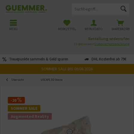
MENÜ
MERKZETTEL
MEIN KONTO
WARENKORB
Bestellung widerrufen
Es gilt unsere
Datenschutzerklärung
Treuepunkte sammeln & Geld sparen
DHL Kostenfrei ab 79€
SOMMER SALE BIS 09.08.2026
Übersicht
USCAPE 3D Steine
-20
SOMMER SALE
Augmented Reality