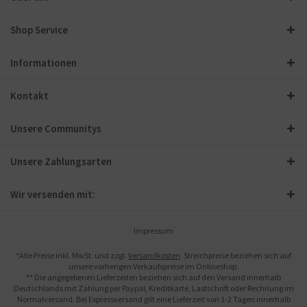
Shop Service
Informationen
Kontakt
Unsere Communitys
Unsere Zahlungsarten
Wir versenden mit:
Impressum
*Alle Preise inkl. MwSt. und zzgl.
Versandkosten
. Streichpreise beziehen sich auf
unsere vorherigen Verkaufspreise im Onlineshop.
** Die angegebenen Lieferzeiten beziehen sich auf den Versand innerhalb
Deutschlands mit Zahlung per Paypal, Kreditkarte, Lastschrift oder Rechnung im
Normalversand. Bei Expressversand gilt eine Lieferzeit von 1-2 Tagen innerhalb