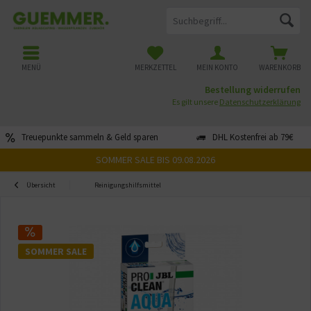
MENÜ
MERKZETTEL
MEIN KONTO
WARENKORB
Bestellung widerrufen
Es gilt unsere
Datenschutzerklärung
Treuepunkte sammeln & Geld sparen
DHL Kostenfrei ab 79€
SOMMER SALE BIS 09.08.2026
Übersicht
Reinigungshilfsmittel
SOMMER SALE