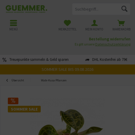
MENÜ
MERKZETTEL
MEIN KONTO
WARENKORB
Bestellung widerrufen
Es gilt unsere
Datenschutzerklärung
Treuepunkte sammeln & Geld sparen
DHL Kostenfrei ab 79€
SOMMER SALE BIS 09.08.2026
Übersicht
Wabi-Kusa Pflanzen
SOMMER SALE