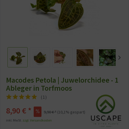
Macodes Petola | Juwelorchidee - 1
Ableger in Torfmoos
(
1
)
8,90 €
*
9,90 €
*
(
10,1
% gespart)
inkl. MwSt.
zzgl. Versandkosten