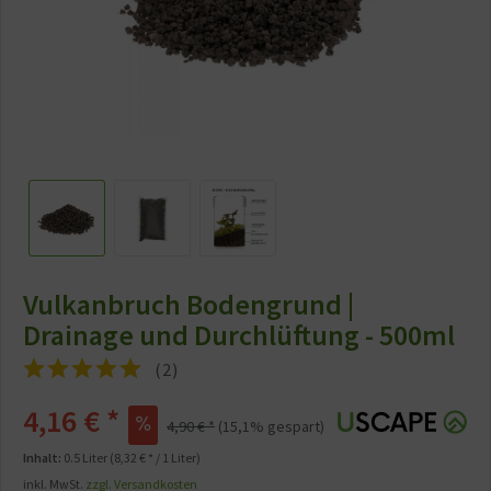
Vulkanbruch Bodengrund |
Drainage und Durchlüftung - 500ml
(
2
)
4,16 € *
4,90 € *
(15,1% gespart)
Inhalt:
0.5 Liter (8,32 € * / 1 Liter)
inkl. MwSt.
zzgl. Versandkosten