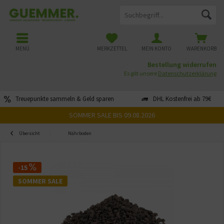
MENÜ
MERKZETTEL
MEIN KONTO
WARENKORB
Bestellung widerrufen
Es gilt unsere
Datenschutzerklärung
Treuepunkte sammeln & Geld sparen
DHL Kostenfrei ab 79€
SOMMER SALE BIS 09.08.2026
Übersicht
Nährboden
-15
SOMMER SALE