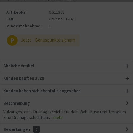
Artikel-Nr.:
GG11308
Aktiv
Sonstige
EAN:
4262395112072
Mindestabnahme:
1
P
Jetzt
Bonuspunkte sichern
Ähnliche Artikel
Kunden kauften auch
Kunden haben sich ebenfalls angesehen
Beschreibung
Vulkangestein - Drainageschicht für dein Wabi-Kusa und Terrarium
Eine Drainageschicht aus...
mehr
Bewertungen
2