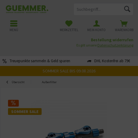
MENÜ
MERKZETTEL
MEIN KONTO
WARENKORB
Bestellung widerrufen
Es gilt unsere
Datenschutzerklärung
Treuepunkte sammeln & Geld sparen
DHL Kostenfrei ab 79€
SOMMER SALE BIS 09.08.2026
Übersicht
Außenfilter
SOMMER SALE