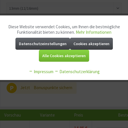
Diese Website verwendet Cookies, um Ihnen die bestmögliche
Aktiv
Funktionale
In den
Warenkorb
Funktionalität bieten zu können.
Mehr Informationen
Datenschutzeinstellungen
Cookies akzeptieren
Aktiv
Marketing
Merken
Fragen zum Artikel?
Alle Cookies akzeptieren
Artikel-Nr.:
GG11424
Aktiv
Tracking
EAN:
4010052915821
Impressum
Datenschutzerklärung
Mindestabnahme:
1
Aktiv
Service
P
Jetzt
Bonuspunkte sichern
Aktiv
Sonstige
Vorschau
Variante
Preis
Best
14,95 €