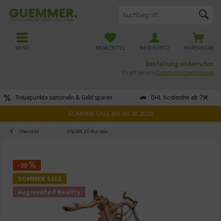
MENÜ
MERKZETTEL
MEIN KONTO
WARENKORB
Bestellung widerrufen
Es gilt unsere
Datenschutzerklärung
Treuepunkte sammeln & Geld sparen
DHL Kostenfrei ab 79€
SOMMER SALE BIS 09.08.2026
Übersicht
USCAPE 3D Wurzeln
-20
SOMMER SALE
Augmented Reality