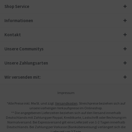
Shop Service
Informationen
Kontakt
Unsere Communitys
Unsere Zahlungsarten
Wir versenden mit:
Impressum
*Alle Preise inkl. MwSt. und zzgl.
Versandkosten
. Streichpreise beziehen sich auf
unsere vorherigen Verkaufspreise im Onlineshop.
** Die angegebenen Lieferzeiten beziehen sich auf den Versand innerhalb
Deutschlands mit Zahlung per Paypal, Kreditkarte, Lastschrift oder Rechnung im
Normalversand. Bei Expressversand gilt eine Lieferzeit von 1-2 Tagen innerhalb
Deutschlands. Bei Zahlung per Vorkasse (Banküberweisung) verlängert sich die
Lieferzeit um 2 Tage.