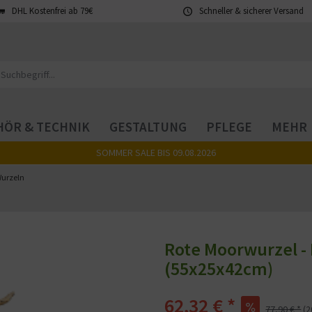
DHL Kostenfrei ab 79€
Schneller & sicherer Versand
ÖR & TECHNIK
GESTALTUNG
PFLEGE
MEHR
SOMMER SALE BIS 09.08.2026
urzeln
Rote Moorwurzel - 
(55x25x42cm)
62,32 € *
77,90 € *
(