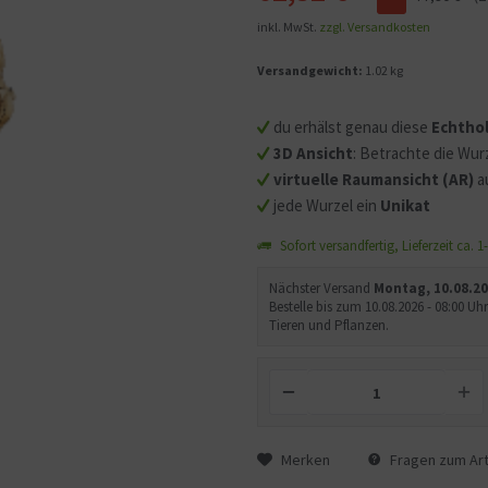
inkl. MwSt.
zzgl. Versandkosten
Mit dem Aufruf des Videos
Versandgewicht:
1.02 kg
Sie sich einverstanden, d
übermittelt werden und d
gelesen haben.
du erhälst genau diese
Echtho
3D Ansicht
: Betrachte die Wurz
virtuelle Raumansicht (AR)
a
jede Wurzel ein
Unikat
Sofort versandfertig, Lieferzeit ca. 
Nächster Versand
Montag, 10.08.2
Bestelle bis zum 10.08.2026 - 08:00 
Tieren und Pflanzen.
Merken
Fragen zum Art