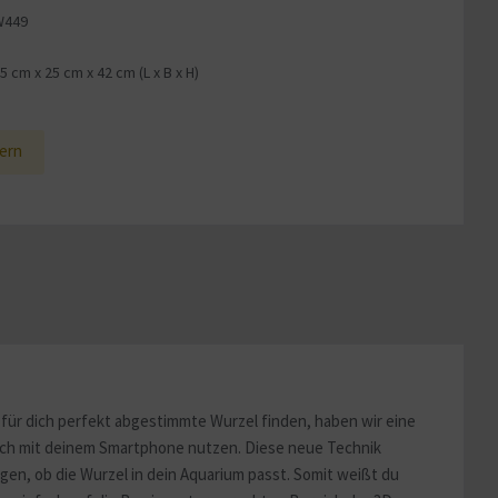
W449
55 cm
x
25 cm
x
42 cm
(L x B x H)
1
ern
für dich perfekt abgestimmte Wurzel finden, haben wir eine
fach mit deinem Smartphone nutzen. Diese neue Technik
en, ob die Wurzel in dein Aquarium passt. Somit weißt du