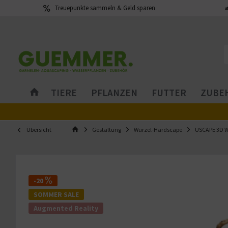
Treuepunkte sammeln & Geld sparen
TIERE
PFLANZEN
FUTTER
ZUBEH
Übersicht
Gestaltung
Wurzel-Hardscape
USCAPE 3D W
-20
SOMMER SALE
Augmented Reality