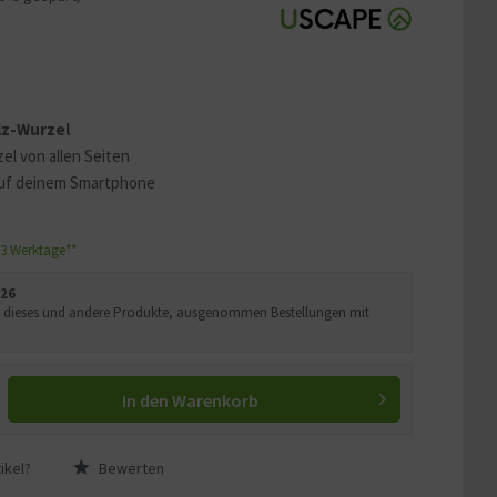
 erklären
ass Ihre Daten an YouTube
ass Sie die
Datenschutzerklärung
lz-Wurzel
el von allen Seiten
uf deinem Smartphone
1-3 Werktage**
026
Uhr dieses und andere Produkte, ausgenommen Bestellungen mit
In den
Warenkorb
ikel?
Bewerten