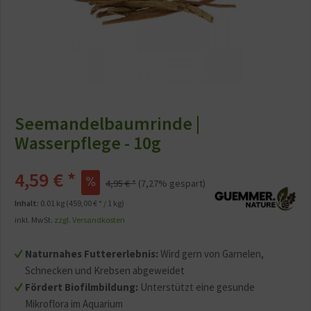
Seemandelbaumrinde |
Wasserpflege - 10g
4,59 € *
4,95 € *
(7,27% gespart)
Inhalt:
0.01 kg (459,00 € * / 1 kg)
inkl. MwSt.
zzgl. Versandkosten
Naturnahes Futtererlebnis:
Wird gern von Garnelen,
Schnecken und Krebsen abgeweidet
Fördert Biofilmbildung:
Unterstützt eine gesunde
Mikroflora im Aquarium