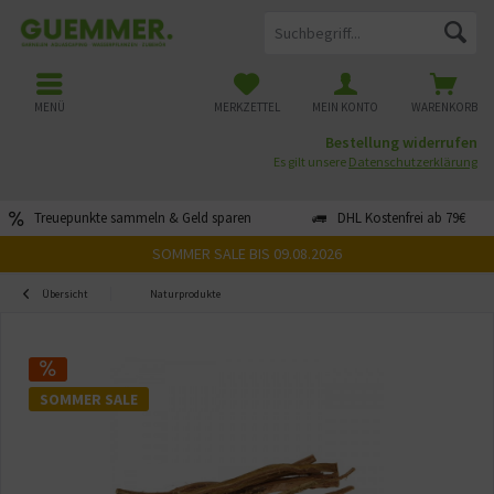
MENÜ
MERKZETTEL
MEIN KONTO
WARENKORB
Bestellung widerrufen
Es gilt unsere
Datenschutzerklärung
Treuepunkte sammeln & Geld sparen
DHL Kostenfrei ab 79€
SOMMER SALE BIS 09.08.2026
Übersicht
Naturprodukte
SOMMER SALE