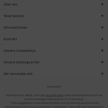
Über uns
Shop Service
Informationen
Kontakt
Unsere Communitys
Unsere Zahlungsarten
Wir versenden mit:
Impressum
*Alle Preise inkl. MwSt. und zzgl.
Versandkosten
. Streichpreise beziehen sich auf
unsere vorherigen Verkaufspreise im Onlineshop.
** Die angegebenen Lieferzeiten beziehen sich auf den Versand innerhalb
Deutschlands mit Zahlung per Paypal, Kreditkarte, Lastschrift oder Rechnung im