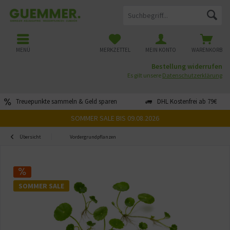
MENÜ
MERKZETTEL
MEIN KONTO
WARENKORB
Bestellung widerrufen
Es gilt unsere
Datenschutzerklärung
Treuepunkte sammeln & Geld sparen
DHL Kostenfrei ab 79€
SOMMER SALE BIS 09.08.2026
Übersicht
Vordergrundpflanzen
SOMMER SALE