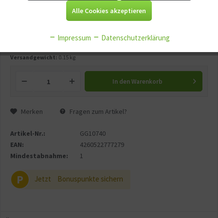
Alle Cookies akzeptieren
Aktiv
Tracking
7,90 € *
ab
3
8,90 € *
-11.2
%
Impressum
Datenschutzerklärung
Aktiv
Service
Versandgewicht:
0.15 kg
Aktiv
Sonstige
In den
Warenkorb
Merken
Fragen zum Artikel?
Artikel-Nr.:
GG10740
EAN:
4260522777279
Mindestabnahme:
1
P
Jetzt
Bonuspunkte sichern