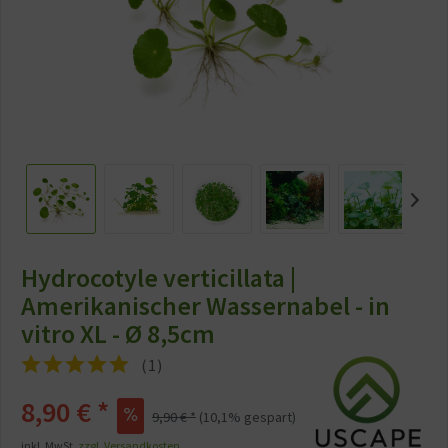
Hydrocotyle verticillata |
Amerikanischer Wassernabel - in
vitro XL - Ø 8,5cm
(
1
)
8,90 €
*
9,90 €
*
(
10,1
% gespart)
inkl. MwSt.
zzgl. Versandkosten