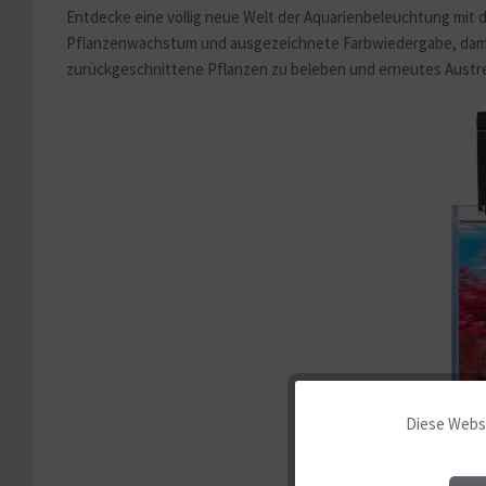
Entdecke eine völlig neue Welt der Aquarienbeleuchtung mit 
Pflanzenwachstum und ausgezeichnete Farbwiedergabe, damit d
zurückgeschnittene Pflanzen zu beleben und erneutes Austreib
Diese Websi
Funktionale