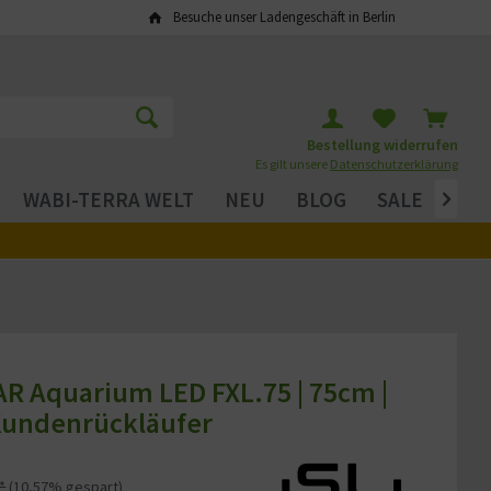
Besuche unser Ladengeschäft in Berlin
Bestellung widerrufen
Es gilt unsere
Datenschutzerklärung
WABI-TERRA WELT
NEU
BLOG
SALE

 Aquarium LED FXL.75 | 75cm |
Kundenrückläufer
*
(10,57% gespart)