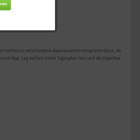
Aktiv
eren
Aktiv
Aktiv
ich nahtlos in verschiedene Aquarienarten integrieren lässt, ob
ontrol-App. Leg einfach einen Tagesplan fest und die Hyperbar
Aktiv