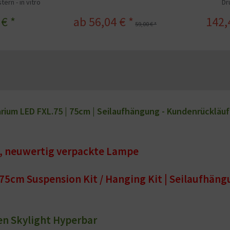
ern - in vitro
Dr
 € *
ab 56,04 € *
142,
59,00 € *
um LED FXL.75 | 75cm | Seilaufhängung - Kundenrückläuf
, neuwertig verpackte Lampe
75cm Suspension Kit / Hanging Kit | Seilaufhän
en Skylight Hyperbar