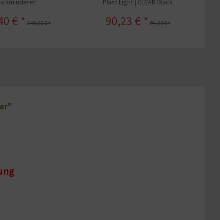
uckminderer
Plant Light | CLEAR Black
40 € *
90,23 € *
149,90 € *
94,99 € *
er"
gung