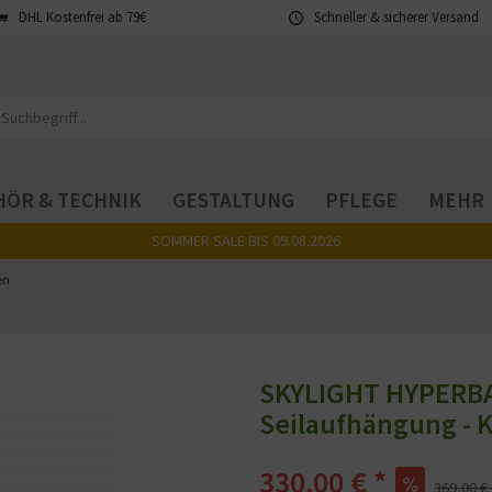
DHL Kostenfrei ab 79€
Schneller & sicherer Versand
ÖR & TECHNIK
GESTALTUNG
PFLEGE
MEHR
SOMMER SALE BIS 09.08.2026
en
SKYLIGHT HYPERBAR
Seilaufhängung - 
330,00 € *
369,00 € 