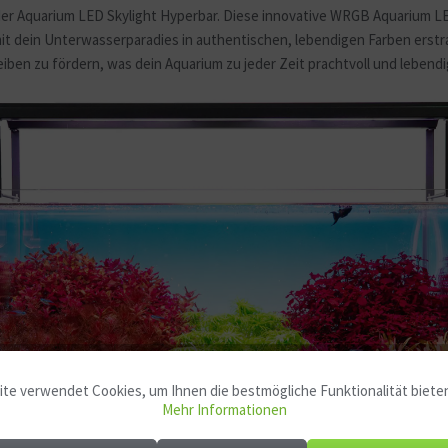
der Aquarium LED Skylight Hyperbar. Diese innovative WRGB Aquarium LE
ein Unterwasserparadies in authentischen, lebendigen Farben erstrahl
en zu fördern, was dein Aquarium zu jeder Zeit prachtvoll und lebendig
te verwendet Cookies, um Ihnen die bestmögliche Funktionalität biete
Mehr Informationen