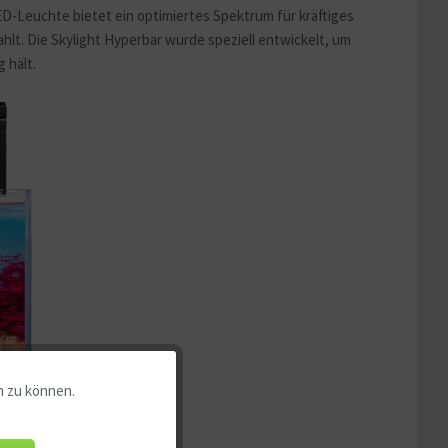
D-Leuchte bietet ein optimiertes Spektrum für kräftiges
t. Die Skylight Hyperbar wurde speziell entwickelt, um
 hält.
n zu können.
Aktiv