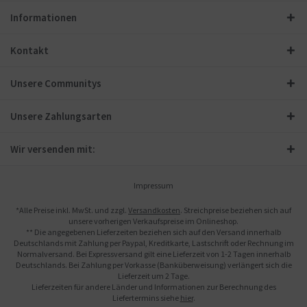
Informationen
Kontakt
Unsere Communitys
Unsere Zahlungsarten
Wir versenden mit:
Impressum
*Alle Preise inkl. MwSt. und zzgl.
Versandkosten
. Streichpreise beziehen sich auf
unsere vorherigen Verkaufspreise im Onlineshop.
** Die angegebenen Lieferzeiten beziehen sich auf den Versand innerhalb
Deutschlands mit Zahlung per Paypal, Kreditkarte, Lastschrift oder Rechnung im
Normalversand. Bei Expressversand gilt eine Lieferzeit von 1-2 Tagen innerhalb
Deutschlands. Bei Zahlung per Vorkasse (Banküberweisung) verlängert sich die
Lieferzeit um 2 Tage.
Lieferzeiten für andere Länder und Informationen zur Berechnung des
Liefertermins siehe
hier
.