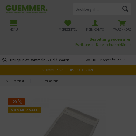
MENÜ
MERKZETTEL
MEIN KONTO
WARENKORB
Bestellung widerrufen
Es gilt unsere
Datenschutzerklärung
Treuepunkte sammeln & Geld sparen
DHL Kostenfrei ab 79€
SOMMER SALE BIS 09.08.2026
Übersicht
Filtermaterial
-20
SOMMER SALE