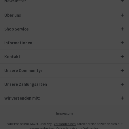
Newsletter
Über uns
Shop Service
Informationen
Kontakt
Unsere Communitys
Unsere Zahlungsarten
Wir versenden mit:
Impressum
*Alle Preise inkl. MwSt. und zzgl.
Versandkosten
. Streichpreise beziehen sich auf
unsere vorherigen Verkaufspreise im Onlineshop.