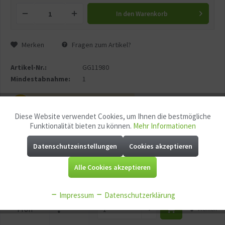
In den
Warenkorb
Merken
Fragen zum Artikel?
Artikel-Nr.:
GG11980
Mindestabnahme:
1
P
Jetzt
Bonuspunkte sichern
Diese Website verwendet Cookies, um Ihnen die bestmögliche
Aktiv
Funktionale
Funktionalität bieten zu können.
Mehr Informationen
Datenschutzeinstellungen
Cookies akzeptieren
Aktiv
Marketing
Variante
Preis
Bestellmenge
Alle Cookies akzeptieren
99,90 €
Basic
Merken
Aktiv
Tracking
*
Impressum
Datenschutzerklärung
99,90 €
Aktiv
Profi
Merken
Service
*