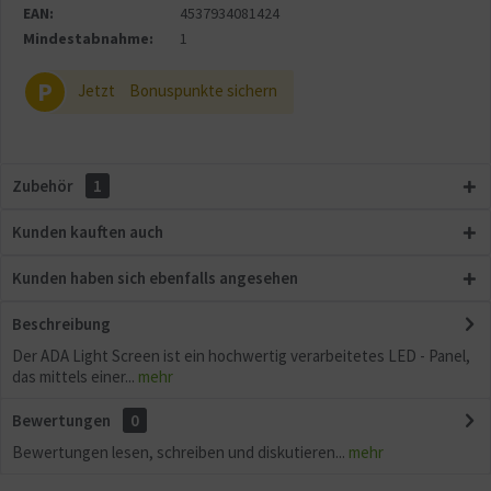
EAN:
4537934081424
Aktiv
Sonstige
Mindestabnahme:
1
P
Jetzt
Bonuspunkte sichern
Zubehör
1
Kunden kauften auch
Kunden haben sich ebenfalls angesehen
Beschreibung
Der ADA Light Screen ist ein hochwertig verarbeitetes LED - Panel,
das mittels einer...
mehr
Bewertungen
0
Bewertungen lesen, schreiben und diskutieren...
mehr