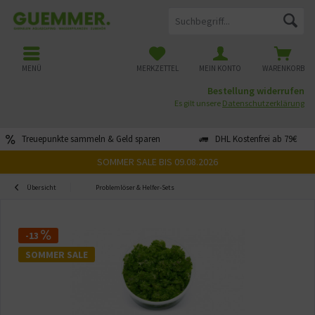
MENÜ
MERKZETTEL
MEIN KONTO
WARENKORB
Bestellung widerrufen
Es gilt unsere
Datenschutzerklärung
Treuepunkte sammeln & Geld sparen
DHL Kostenfrei ab 79€
SOMMER SALE BIS 09.08.2026
Übersicht
Problemlöser & Helfer-Sets
-13
SOMMER SALE