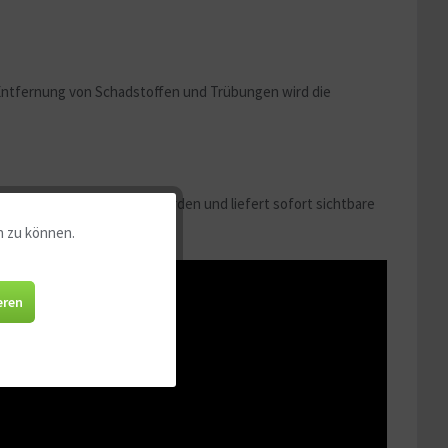
 Entfernung von Schadstoffen und Trübungen wird die
Filtersystem eingesetzt werden und liefert sofort sichtbare
n zu können.
Aktiv
Aktiv
eren
Aktiv
Aktiv