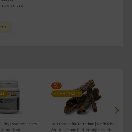
710270148714
1
ern
-
ALE
SOMMER SALE
S
Purity | synthetisches
Korkröhren für Terrarium | Natürliche
ARK
iltermedium
Verstecke und Klettermöglichkeiten