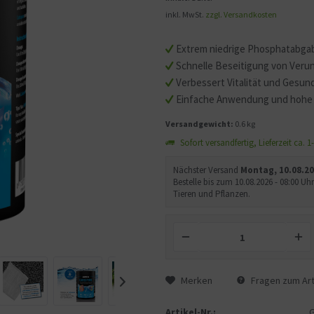
inkl. MwSt.
zzgl. Versandkosten
Mit dem Aufruf des Videos
Sie sich einverstanden, d
Extrem niedrige Phosphatabga
übermittelt werden und d
Schnelle Beseitigung von Veru
gelesen haben.
Verbessert Vitalität und Gesu
Einfache Anwendung und hohe 
Versandgewicht:
0.6 kg
Sofort versandfertig, Lieferzeit ca. 
Nächster Versand
Montag, 10.08.2
Bestelle bis zum 10.08.2026 - 08:00 
Tieren und Pflanzen.
Merken
Fragen zum Art
Artikel-Nr.: