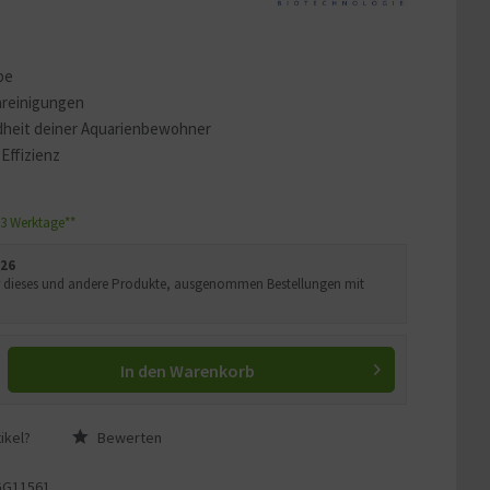
 erklären
ass Ihre Daten an YouTube
be
ass Sie die
Datenschutzerklärung
nreinigungen
ndheit deiner Aquarienbewohner
Effizienz
1-3 Werktage**
026
Uhr dieses und andere Produkte, ausgenommen Bestellungen mit
In den
Warenkorb
ikel?
Bewerten
GG11561