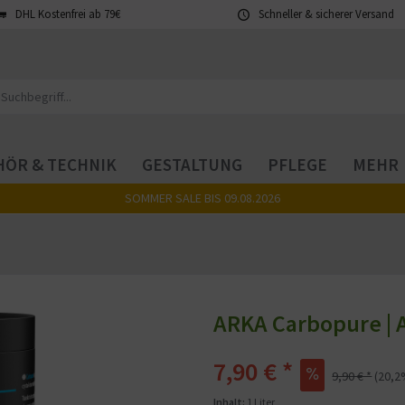
DHL Kostenfrei ab 79€
Schneller & sicherer Versand
ÖR & TECHNIK
GESTALTUNG
PFLEGE
MEHR
SOMMER SALE BIS 09.08.2026
ARKA Carbopure | A
7,90 € *
9,90 € *
(20,2
Inhalt:
1 Liter