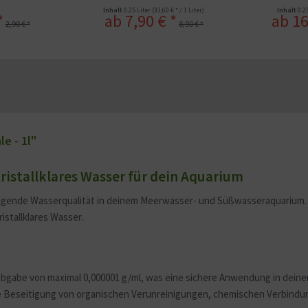
Inhalt
0.25 Liter
(31,60 € * / 1 Liter)
Inhalt
0.2
*
ab 7,90 € *
ab 16
2,90 € *
8,90 € *
e - 1l"
stallklares Wasser für dein Aquarium
agende Wasserqualität in deinem Meerwasser- und Süßwasseraquarium. 
istallklares Wasser.
gabe von maximal 0,000001 g/ml, was eine sichere Anwendung in deine
le Beseitigung von organischen Verunreinigungen, chemischen Verbind