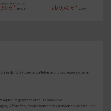
5 Liter
(67,60 € * / 1 Liter)
,90 € *
ab 9,40 € *
19,90 € *
9,90 € *
Diese dampfaktivierte, pelletierte und säuregewaschene
m Aquarium gewährleistet. Die komplexe
ungen, Giftstoffen, Medikamentenrückständen sowie Farb- und