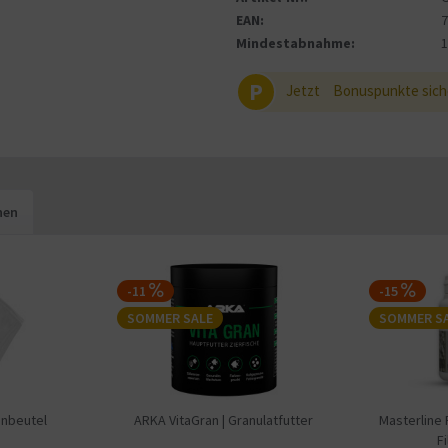
EAN:
Mindestabnahme:
P
Jetzt
Bonuspunkte sich
hen
-11
-15
SOMMER SALE
SOMMER S
enbeutel
ARKA VitaGran | Granulatfutter
Masterline 
F