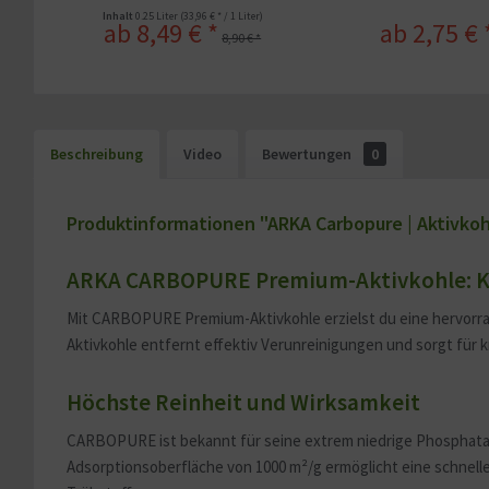
Inhalt
0.25 Liter
(33,96 € * / 1 Liter)
ab 8,49 € *
ab 2,75 € 
8,90 € *
Beschreibung
Video
Bewertungen
0
Produktinformationen "ARKA Carbopure | Aktivkohl
ARKA CARBOPURE Premium-Aktivkohle: Kri
Mit CARBOPURE Premium-Aktivkohle erzielst du eine hervorr
Aktivkohle entfernt effektiv Verunreinigungen und sorgt für kr
Höchste Reinheit und Wirksamkeit
CARBOPURE ist bekannt für seine extrem niedrige Phosphatab
Adsorptionsoberfläche von 1000 m²/g ermöglicht eine schnel