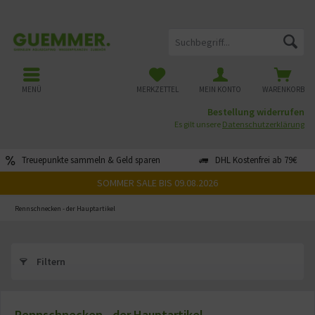
MENÜ
MERKZETTEL
MEIN KONTO
WARENKORB
Bestellung widerrufen
Es gilt unsere
Datenschutzerklärung
Treuepunkte sammeln & Geld sparen
DHL Kostenfrei ab 79€
SOMMER SALE BIS 09.08.2026
Rennschnecken - der Hauptartikel
Filtern
Rennschnecken - der Hauptartikel