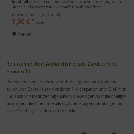
herabfallen zu nehmen oder außerhalb zu vertrocknen, wenn
sie es alleine nicht zurück schaffen. Insbesondere
Schneckenarten wie z.B. die Ornament Rennschnecke, Orange
Inhalt
0.025 Liter
(316,00 € * / 1 Liter)
Track Rennschnecke, Zebra Rennschnecke, Geweihschnecke
7,90 € *
oder die rote Rennschnecke, also...
8,50 € *
Merken
Rennschnecken: Aufwuchsfresser, Zufüttern ist
erwünscht
Rennschnecken ernähren sich überwiegend von Aufwuchs,
sprich, von Bakterien und anderen Mikroorganismen in Biofilmen
und auch von niedrigen Algenarten. Kieselalgen oder kleinzellige
Grünalgen, die Algenfilme bilden, Schmieralgen, Staubalgen und
auch Punktalgen finden sie oberlecker.