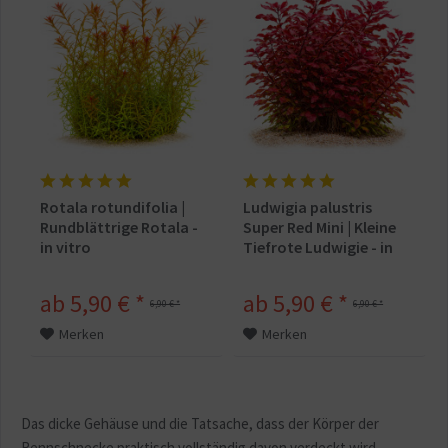
Rotala rotundifolia |
Ludwigia palustris
Rundblättrige Rotala -
Super Red Mini | Kleine
in vitro
Tiefrote Ludwigie - in
vitro
ab 5,90 € *
ab 5,90 € *
6,90 € *
6,90 € *
Merken
Merken
Das dicke Gehäuse und die Tatsache, dass der Körper der
Rennschnecke praktisch vollständig davon verdeckt wird,