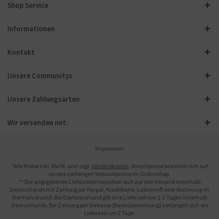
Shop Service
Informationen
Kontakt
Unsere Communitys
Unsere Zahlungsarten
Wir versenden mit:
Impressum
*Alle Preise inkl. MwSt. und zzgl.
Versandkosten
. Streichpreise beziehen sich auf
unsere vorherigen Verkaufspreise im Onlineshop.
** Die angegebenen Lieferzeiten beziehen sich auf den Versand innerhalb
Deutschlands mit Zahlung per Paypal, Kreditkarte, Lastschrift oder Rechnung im
Normalversand. Bei Expressversand gilt eine Lieferzeit von 1-2 Tagen innerhalb
Deutschlands. Bei Zahlung per Vorkasse (Banküberweisung) verlängert sich die
Lieferzeit um 2 Tage.