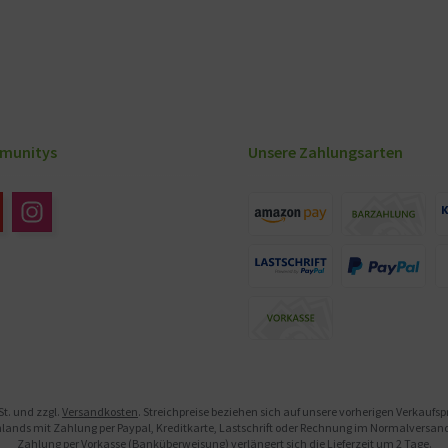
munitys
Unsere Zahlungsarten
St. und zzgl.
Versandkosten
. Streichpreise beziehen sich auf unsere vorherigen Verkaufs
ands mit Zahlung per Paypal, Kreditkarte, Lastschrift oder Rechnung im Normalversand. 
Zahlung per Vorkasse (Banküberweisung) verlängert sich die Lieferzeit um 2 Tage.