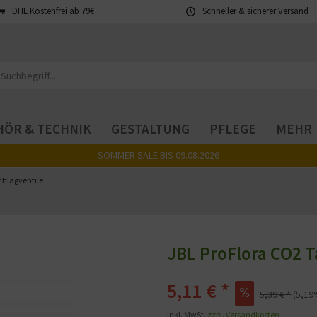
DHL Kostenfrei ab 79€
Schneller & sicherer Versand
ÖR & TECHNIK
GESTALTUNG
PFLEGE
MEHR
SOMMER SALE BIS 09.08.2026
hlagventile
JBL ProFlora CO2 T
5,11 € *
5,39 € *
(5,19
inkl. MwSt.
zzgl. Versandkosten