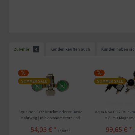
Zubehör
4
Kunden kauften auch
Kunden haben sic
SOMMER SALE
SOMMER SALE
Aqua-Noa CO2 Druckminderer Basic
Aqua-Noa CO2 Druckmi
Mehrweg | mit 2 Manometern und
MV | mit Magnetve
Feinnadelventil
Nachtabschal
54,05 € *
99,65 € *
56,90 € *
1