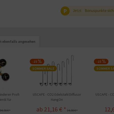
P
Jetzt
Bonuspunkte sich
h ebenfalls angesehen
-15
-15
SOMMER SALE
SOMMER S
nderer Profi
USCAPE - CO2 Edelstahl Diffusor
USCAPE - CO
ntil für
HangOn
tung
ab 21,16 € *
12,
04,90 € *
24,90 € *