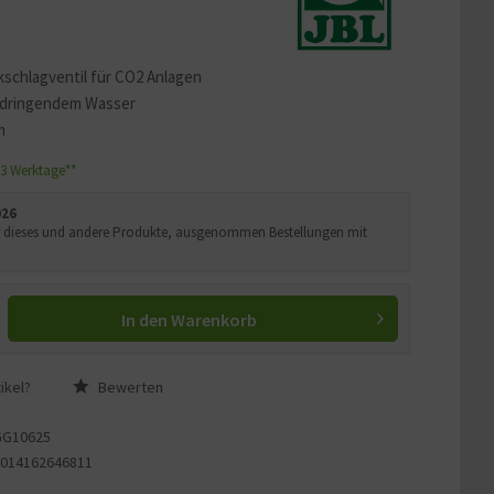
schlagventil für CO2 Anlagen
indringendem Wasser
m
1-3 Werktage**
026
Uhr dieses und andere Produkte, ausgenommen Bestellungen mit
In den
Warenkorb
ikel?
Bewerten
GG10625
4014162646811
1