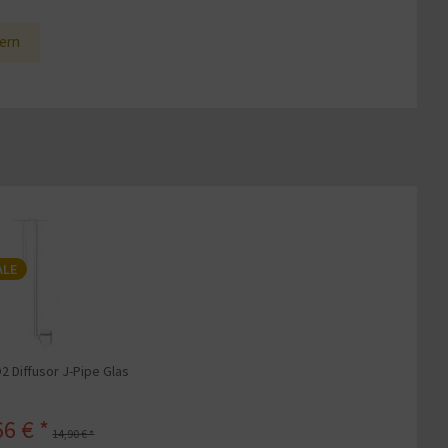
ern
ALE
2 Diffusor J-Pipe Glas
66 € *
14,90 € *