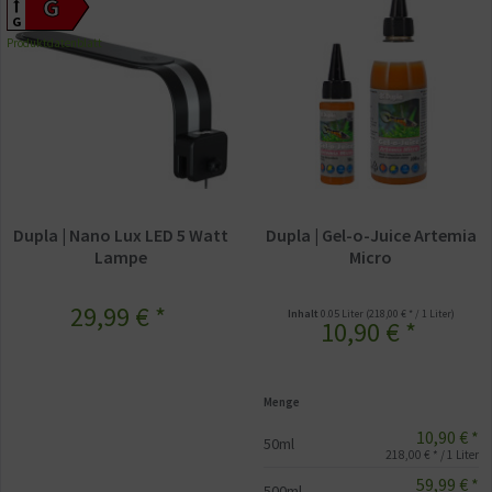
G
G
Produktdatenblatt
Dupla | Nano Lux LED 5 Watt
Dupla | Gel-o-Juice Artemia
Lampe
Micro
29,99 € *
Inhalt
0.05 Liter
(218,00 € * / 1 Liter)
10,90 € *
Menge
10,90 € *
50ml
218,00 € * / 1 Liter
59,99 € *
500ml