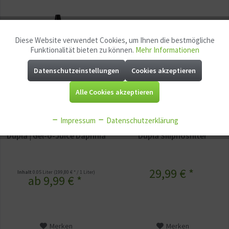
Diese Website verwendet Cookies, um Ihnen die bestmögliche
Aktiv
Funktionale
Funktionalität bieten zu können.
Mehr Informationen
Datenschutzeinstellungen
Cookies akzeptieren
Aktiv
Marketing
Alle Cookies akzeptieren
Aktiv
Tracking
Impressum
Datenschutzerklärung
Aktiv
Service
Dupla | Gel-o-Juice Daphnia
Dupla Siliphosfilter
Aktiv
Sonstige
29,99 € *
Inhalt
0.05 Liter
(199,80 € * / 1 Liter)
ab 9,99 € *
Merken
Merken