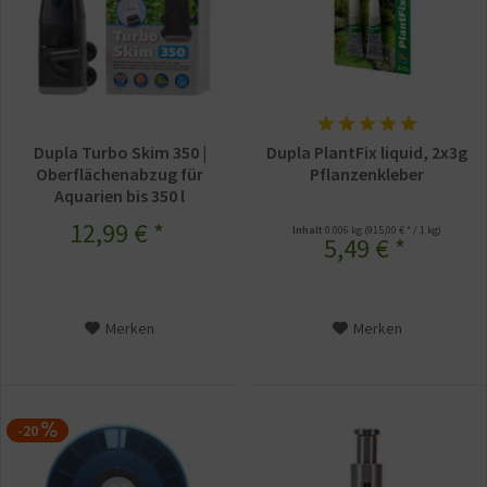
Dupla Turbo Skim 350 |
Dupla PlantFix liquid, 2x3g
Oberflächenabzug für
Pflanzenkleber
Aquarien bis 350 l
12,99 € *
Inhalt
0.006 kg
(915,00 € * / 1 kg)
5,49 € *
Merken
Merken
-20