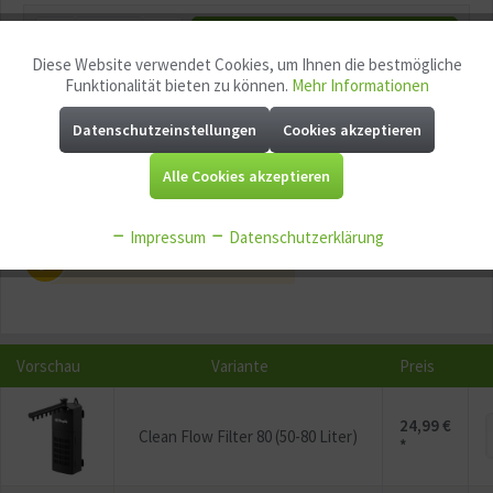
In den
Warenkorb
Diese Website verwendet Cookies, um Ihnen die bestmögliche
Aktiv
Funktionale
Funktionalität bieten zu können.
Mehr Informationen
Merken
Fragen zum Artikel?
Datenschutzeinstellungen
Cookies akzeptieren
Aktiv
Marketing
Artikel-Nr.:
GG12197
Alle Cookies akzeptieren
EAN:
4011444796004
Aktiv
Tracking
Mindestabnahme:
1
Impressum
Datenschutzerklärung
P
Jetzt
Bonuspunkte sichern
Aktiv
Service
Aktiv
Sonstige
Vorschau
Variante
Preis
24,99 €
Clean Flow Filter 80 (50-80 Liter)
*