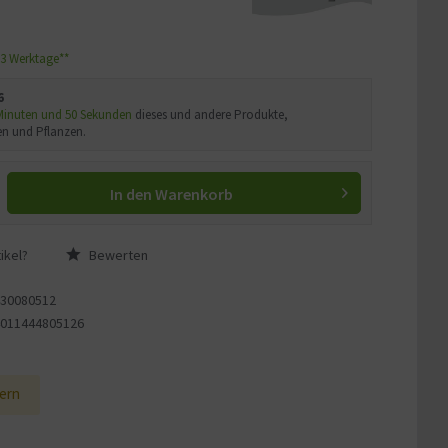
1-3 Werktage**
6
 Minuten und 49 Sekunden
dieses und andere Produkte,
n und Pflanzen.
In den
Warenkorb
ikel?
Bewerten
430080512
4011444805126
1
ern