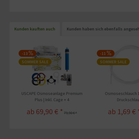
Kunden kauften auch
Kunden haben sich ebenfalls angese
-13
-11
SOMMER SALE
SOMMER SALE
USCAPE Osmoseanlage Premium
Osmoseschlauch 1
Plus | Inkl. Cage + 4
Druckschla
Schlauchanschlüsse
ab 69,90 € *
ab 1,69 € 
79,90 € *