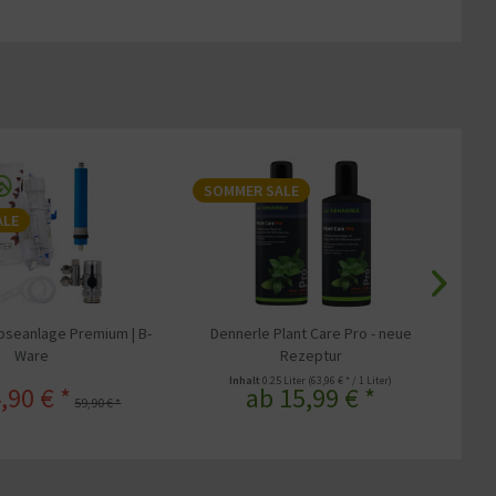
SOMMER SALE
-
ALE
S
seanlage Premium | B-
Dennerle Plant Care Pro - neue
Rot
Ware
Rezeptur
Inhalt
0.25 Liter
(63,96 € * / 1 Liter)
,90 € *
ab 15,99 € *
59,90 € *