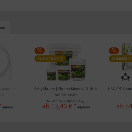
hen
SOMMER SALE
SOMMER S
/4 weiss
SaltyShrimp | Shrimp Mineral GH/KH+
USCAPE Osmo
uch
Aufhärtesalz
Inhalt
0.1 kg
(134,00 € * / 1 kg)
*
ab 13,40 € *
ab 54
1,89 € *
14,90 € *