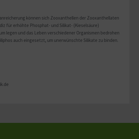
Aktiv
anreicherung können sich Zooxanthellen der Zooxanthellaten
diz für erhöhte Phosphat- und Silikat- (Kieselsäure)
uarium legen und das Leben verschiedener Organismen bedrohen
iliphos auch eingesetzt, um unerwünschte Silikate zu binden.
ik.de