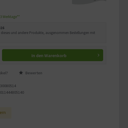
1-3 Werktage**
026
Uhr dieses und andere Produkte, ausgenommen Bestellungen mit
In den
Warenkorb
ikel?
Bewerten
430080514
4011444805140
1
ern