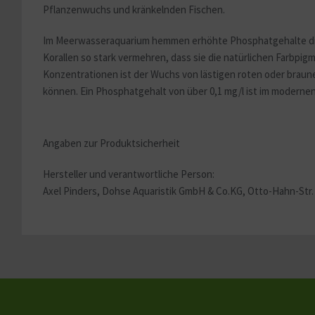
Pflanzenwuchs und kränkelnden Fischen.
Sonstige
Im Meerwasseraquarium hemmen erhöhte Phosphatgehalte die K
Korallen so stark vermehren, dass sie die natürlichen Farbpigm
Konzentrationen ist der Wuchs von lästigen roten oder braun
können. Ein Phosphatgehalt von über 0,1 mg/l ist im modernen
Angaben zur Produktsicherheit
Hersteller und verantwortliche Person:
Axel Pinders, Dohse Aquaristik GmbH & Co.KG,
Otto-Hahn-Str. 