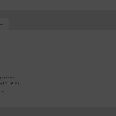
hen
filter mit
nd Nitratfilter
 *