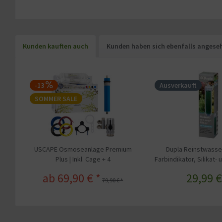
Kunden kauften auch
Kunden haben sich ebenfalls angese
-13
Ausverkauft
SOMMER SALE
USCAPE Osmoseanlage Premium
Dupla Reinstwasser
Plus | Inkl. Cage + 4
Farbindikator, Silikat- u
Schlauchanschlüsse
ab 69,90 € *
29,99 €
79,90 € *