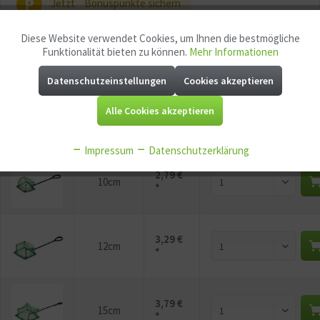
P
Jetzt
Bonuspunkte sichern
Diese Website verwendet Cookies, um Ihnen die bestmögliche
Aktiv
Funktionale
Funktionalität bieten zu können.
Mehr Informationen
Vorschau
Variante
Preis
Bestellmen
Datenschutzeinstellungen
Cookies akzeptieren
Aktiv
Marketing
2,29 €
Alle Cookies akzeptieren
8cm
*
Aktiv
Tracking
Impressum
Datenschutzerklärung
Aktiv
Service
2,79 €
10cm
*
Aktiv
Sonstige
3,29 €
12cm
*
3,79 €
15cm
*