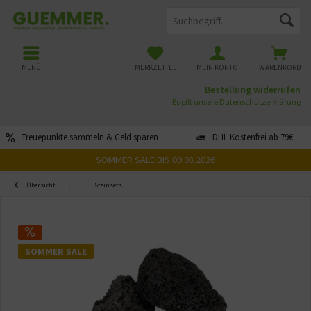
MENÜ
MERKZETTEL
MEIN KONTO
WARENKORB
Bestellung widerrufen
Es gilt unsere
Datenschutzerklärung
Treuepunkte sammeln & Geld sparen
DHL Kostenfrei ab 79€
SOMMER SALE BIS 09.08.2026
Übersicht
Steinsets
SOMMER SALE