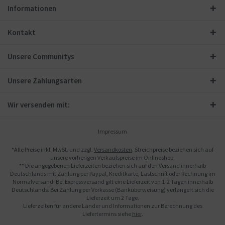
Informationen
Kontakt
Unsere Communitys
Unsere Zahlungsarten
Wir versenden mit:
Impressum
*Alle Preise inkl. MwSt. und zzgl.
Versandkosten
. Streichpreise beziehen sich auf
unsere vorherigen Verkaufspreise im Onlineshop.
** Die angegebenen Lieferzeiten beziehen sich auf den Versand innerhalb
Deutschlands mit Zahlung per Paypal, Kreditkarte, Lastschrift oder Rechnung im
Normalversand. Bei Expressversand gilt eine Lieferzeit von 1-2 Tagen innerhalb
Deutschlands. Bei Zahlung per Vorkasse (Banküberweisung) verlängert sich die
Lieferzeit um 2 Tage.
Lieferzeiten für andere Länder und Informationen zur Berechnung des
Liefertermins siehe
hier
.