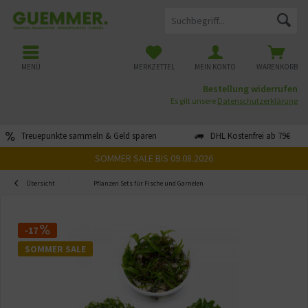
MENÜ
MERKZETTEL
MEIN KONTO
WARENKORB
Bestellung widerrufen
Es gilt unsere
Datenschutzerklärung
Treuepunkte sammeln & Geld sparen
DHL Kostenfrei ab 79€
SOMMER SALE BIS 09.08.2026
Übersicht
Pflanzen Sets für Fische und Garnelen
-17
SOMMER SALE