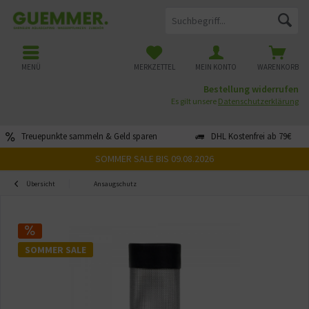
MENÜ
MERKZETTEL
MEIN KONTO
WARENKORB
Bestellung widerrufen
Es gilt unsere
Datenschutzerklärung
Treuepunkte sammeln & Geld sparen
DHL Kostenfrei ab 79€
SOMMER SALE BIS 09.08.2026
Übersicht
Ansaugschutz
SOMMER SALE