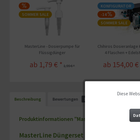
KONFIGURATOR
SOMMER SALE
-14
SOMMER SALE
MasterLine - Dosierpumpe für
Chihiros Dosieranlage 
Flüssigdünger
4 Flaschen + Edels
Dosierschlauch | Ap
ab 1,79 € *
ab 154,00 €
1,99 € *
Diese Websi
Funktionale
Beschreibung
Bewertungen
1
Marketing
Dat
Produktinformationen "Masterline Dünger Komplet
Tracking
MasterLine Düngerset - Komplettversor