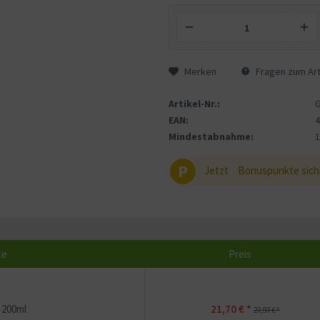
Merken
Fragen zum Art
Artikel-Nr.:
EAN:
Mindestabnahme:
P
Jetzt
Bonuspunkte sich
te
Preis
| 200ml
21,70 € *
27,97 € *