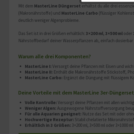
Mit dem
MasterLine Düngerset
erhältst du alle drei essen
Service
(Makronährstoffe) und
MasterLine Carbo
(flüssiger Kohlens
deutlich weniger Algenprobleme.
Sonstige
Das Set ist in drei Größen erhältlich:
3×200 ml
,
3×500 ml
oder
Nährstoffbedarf deiner Wasserpflanzen ab, einfach dosierba
Warum alle drei Komponenten?
MasterLine I:
Versorgt deine Pflanzen mit Eisen und wic
MasterLine II:
Enthält die Makronährstoffe Stickstoff, P
MasterLine Carbo:
Ergänzt die Düngung mit flüssigem Ko
Deine Vorteile mit dem MasterLine 3er-Düngerset
Volle Kontrolle:
Versorgt deine Pflanzen mit allen wichti
Weniger Algen:
Ausgewogene Nährstoffversorgung beug
Für alle Aquarien geeignet:
Nutze das Set mit oder ohn
Hochwertige Rezeptur:
Stabil chelatierte Mikronährsto
Erhältlich in 3 Größen:
3×200 ml, 3×500 ml oder 3×1000 ml