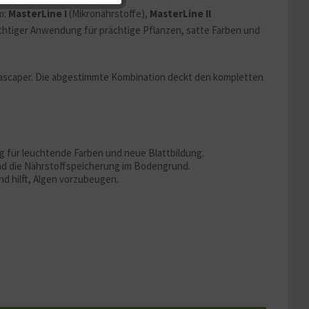
m:
MasterLine I
(Mikronährstoffe),
MasterLine II
Aktiv
ichtiger Anwendung für prächtige Pflanzen, satte Farben und
Aktiv
quascaper. Die abgestimmte Kombination deckt den kompletten
 für leuchtende Farben und neue Blattbildung.
und die Nährstoffspeicherung im Bodengrund.
d hilft, Algen vorzubeugen.