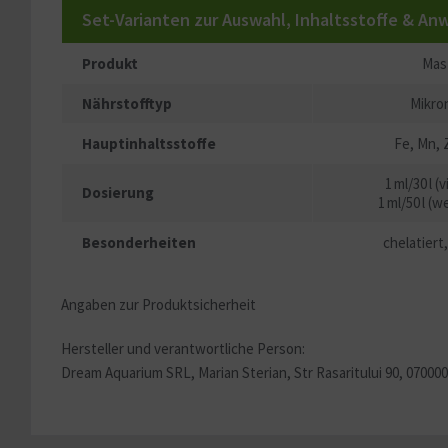
Set-Varianten zur Auswahl, Inhaltsstoffe & An
Produkt
Mast
Nährstofftyp
Mikro
Hauptinhaltsstoffe
Fe, Mn, 
1 ml/30 l (
Dosierung
1 ml/50 l (
Besonderheiten
chelatiert
Angaben zur Produktsicherheit
Hersteller und verantwortliche Person:
Dream Aquarium SRL, Marian Sterian,
Str Rasaritului 90, 07000