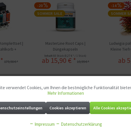
-20
-14
SOMMER SALE
SOMMER S
Komplettset |
MasterLine Root Caps |
Ludwigia pal
tahlkorb +
Düngekapseln
Kleine Tiefr
p Steuerung
Inhalt
60 Stück
(0,27 € * / 1 Stück)
 *
ab 15,90 € *
ab 5
179,90 € *
19,99 € *
te verwendet Cookies, um Ihnen die bestmögliche Funktionalität biete
Mehr Informationen
enschutzeinstellungen
Cookies akzeptieren
Alle Cookies akzepti
tset | Mikro 1 + Marko 2 + Carbo"
Impressum
Datenschutzerklärung
gung für gesundes Pflanzenwachstum