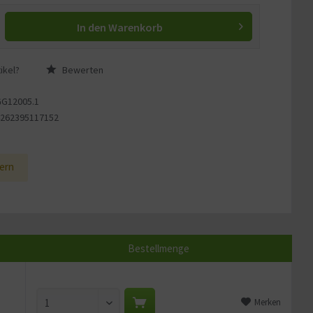
In den
Warenkorb
ikel?
Bewerten
GG12005.1
4262395117152
1
ern
Bestellmenge
Merken