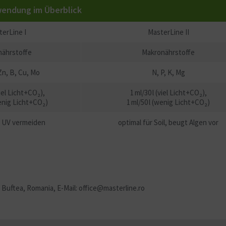
wendung im Überblick
erLine I
MasterLine II
nährstoffe
Makronährstoffe
Zn, B, Cu, Mo
N, P, K, Mg
viel Licht+CO₂),
1 ml/30 l (viel Licht+CO₂),
wenig Licht+CO₂)
1 ml/50 l (wenig Licht+CO₂)
, UV vermeiden
optimal für Soil, beugt Algen vor
0 Buftea, Romania, E-Mail: office@masterline.ro