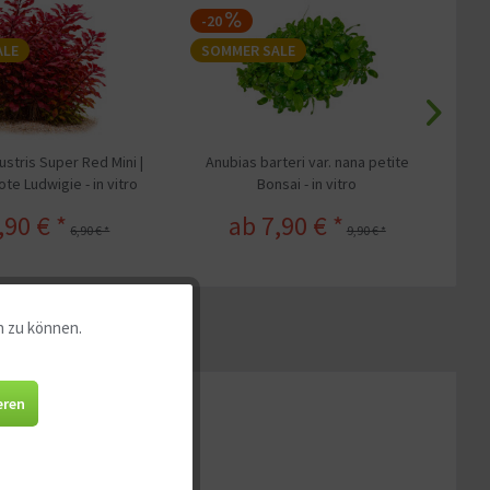
-20
ALE
SOMMER SALE
S
ustris Super Red Mini |
Anubias barteri var. nana petite
Ch
ote Ludwigie - in vitro
Bonsai - in vitro
,90 € *
ab 7,90 € *
6,90 € *
9,90 € *
n zu können.
Aktiv
Aktiv
eren
Aktiv