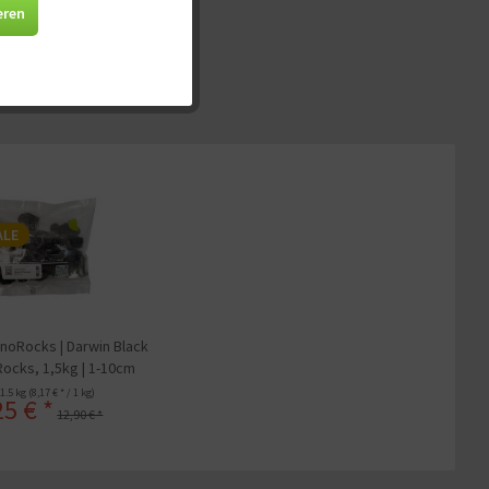
Aktiv
eren
Aktiv
Aktiv
Aktiv
ALE
oRocks | Darwin Black
Rocks, 1,5kg | 1-10cm
1.5 kg
(8,17 € * / 1 kg)
25 € *
12,90 € *