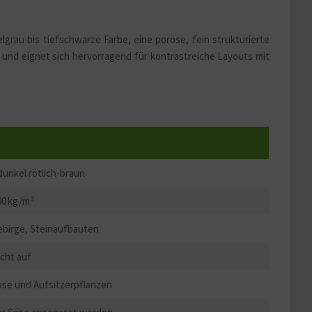
grau bis tiefschwarze Farbe, eine poröse, fein strukturierte
el und eignet sich hervorragend für kontrastreiche Layouts mit
unkel rötlich-braun
700 kg/m³
Gebirge, Steinaufbauten
icht auf
oose und Aufsitzerpflanzen