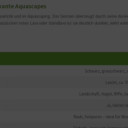
rkante Aquascapes
quaristik und im Aquascaping. Das Gestein überzeugt durch seine dunkel
assischen roten Lava oder Islandlava ist sie deutlich dunkler, wirkt ed
Schwarz, grauschwarz, d
Leicht, ca. 
Landschaft, Hügel, Riffe, 
Ja, härtet n
Rauh, feinporös – ideal für M