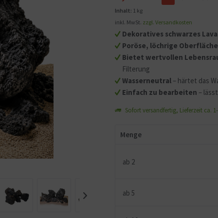
Inhalt:
1 kg
Mit dem Aufruf des Videos
inkl. MwSt.
zzgl. Versandkosten
Sie sich einverstanden, d
Dekoratives schwarzes Lav
übermittelt werden und d
Poröse, löchrige Oberfläch
gelesen haben.
Bietet wertvollen Lebensra
Filterung
Wasserneutral
– härtet das W
Einfach zu bearbeiten
– läss
Sofort versandfertig, Lieferzeit ca. 
Menge
ab
2
ab
5