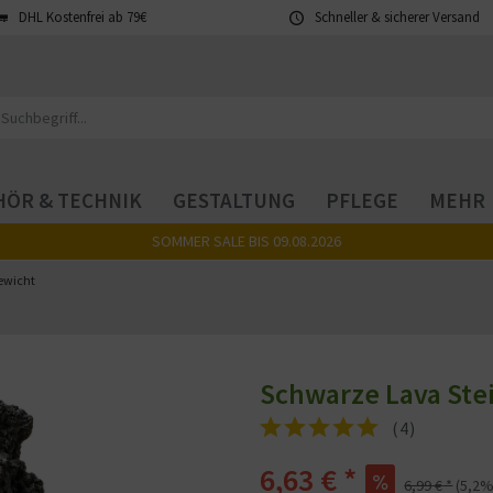
DHL Kostenfrei ab 79€
Schneller & sicherer Versand
ÖR & TECHNIK
GESTALTUNG
PFLEGE
MEHR
SOMMER SALE BIS 09.08.2026
ewicht
Schwarze Lava Stein
(
4
)
6,63 €
*
6,99 €
*
(
5,2
%