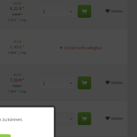
ab 20
5,21 € *
Merken
5,49 € *
5,21 € * / 1 kg
ab 20
5,49 € *
Derzeit nicht verfügbar.
5,49 € * / 1 kg
ab 20
7,30 € *
Merken
7,69 € *
7,30 € * / 1 kg
—
Merken
n zu können.
Aktiv