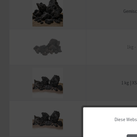
Gemisch
1kg -
1 kg | X
2,5 kg | 
Diese Websi
Funktionale