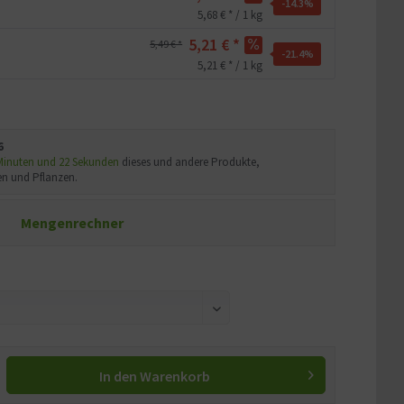
-14.3
%
5,68 € * / 1 kg
5,21 € *
5,49 € *
-21.4
%
5,21 € * / 1 kg
6
 Minuten und 20 Sekunden
dieses und andere Produkte,
n und Pflanzen.
Mengenrechner
In den
Warenkorb