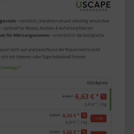
 erklären
ass Ihre Daten an YouTube
agestein
– natürlich, charaktervoll und vielseitig einsetzbar
ass Sie die
Datenschutzerklärung
e
– optimal für Moose, Anubias & Aufsitzerpflanzen
um für Mikroorganismen
– unterstützt die biologische
asser nicht auf und beeinflusst die Wasserwerte nicht
t sich mit Hammer oder Säge individuell formen
1-3 Werktage**
Stückpreis
6,63 € *
6,99 € *
6,63 € * / 1 kg
6,16 € *
6,49 € *
-7.1
%
6,16 € * / 1 kg
5,68 € *
5,99 € *