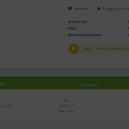
Merken
Fragen zum Art
Artikel-Nr.:
EAN:
Mindestabnahme:
P
Jetzt
Bonuspunkte sich
ante
Stückpreis
ab 1
- Bruch
3,99 € *
—
—
7,98 € * / 1 kg