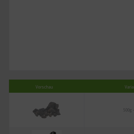
Vorschau
Vari
500g 