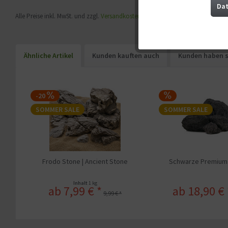
Marketing
Dat
Alle Preise inkl. MwSt. und zzgl.
Versandkosten
. Streichpreise beziehen sich au
Tracking
Ähnliche Artikel
Kunden kauften auch
Kunden haben s
Service
-20
Sonstige
SOMMER SALE
SOMMER SALE
Frodo Stone | Ancient Stone
Schwarze Premium 
Inhalt
1 kg
ab 7,99 € *
ab 18,90 € 
9,99 € *