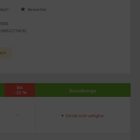
ikel?
Bewerten
95601
4260522774292
2
ern
bis
Bestellmenge
- 21 %
—
Derzeit nicht verfügbar.