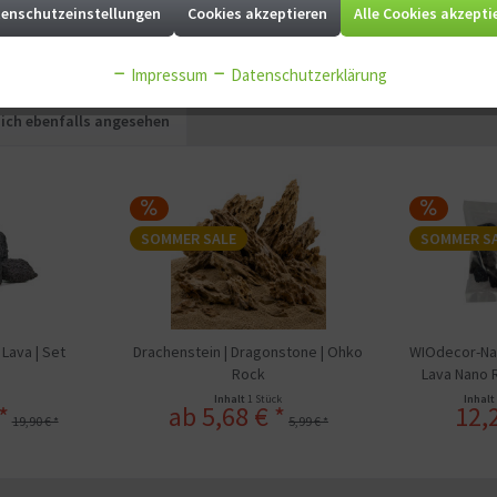
enschutzeinstellungen
Cookies akzeptieren
Alle Cookies akzepti
f unsere vorherigen Verkaufspreise im Onlineshop.
Impressum
Datenschutzerklärung
ich ebenfalls angesehen
SOMMER SALE
SOMMER S
Lava | Set
Drachenstein | Dragonstone | Ohko
WIOdecor-Nan
Rock
Lava Nano 
Inhalt
1 Stück
Inhalt
*
ab 5,68 € *
12,
19,90 € *
5,99 € *