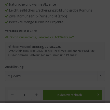
Natürliche und warme Akzente
Leicht gelbliches Erscheinungsbild und grobe Körnung
Zwei Körnungen: S (fein) und M (grob)
Perfekte Menge für kleine Projekte
Versandgewicht:
0.4 kg
Sofort versandfertig, Lieferzeit ca. 1-3 Werktage**
Nächster Versand
Montag, 10.08.2026
Bestelle bis zum 10.08.2026 - 08:00 Uhr dieses und andere Produkte,
ausgenommen Bestellungen mit Tieren und Pflanzen.
Ausführung:
In den
Warenkorb