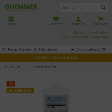
MENÜ
MERKZETTEL
MEIN KONTO
WARENKORB
Bestellung widerrufen
Es gilt unsere
Datenschutzerklärung
Treuepunkte sammeln & Geld sparen
DHL Kostenfrei ab 79€
SOMMER SALE BIS 09.08.2026
Übersicht
Aquariensand & -kies
SOMMER SALE