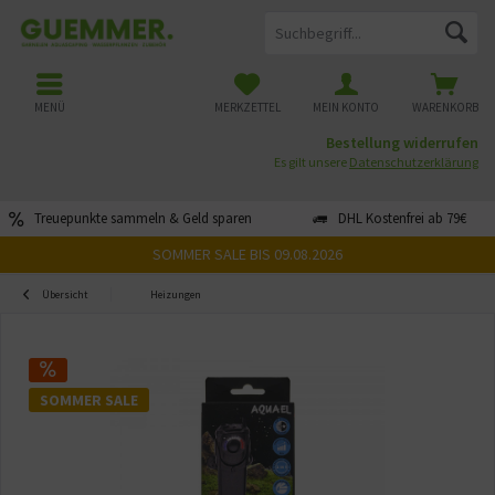
MENÜ
MERKZETTEL
MEIN KONTO
WARENKORB
Bestellung widerrufen
Es gilt unsere
Datenschutzerklärung
Treuepunkte sammeln & Geld sparen
DHL Kostenfrei ab 79€
SOMMER SALE BIS 09.08.2026
Übersicht
Heizungen
SOMMER SALE