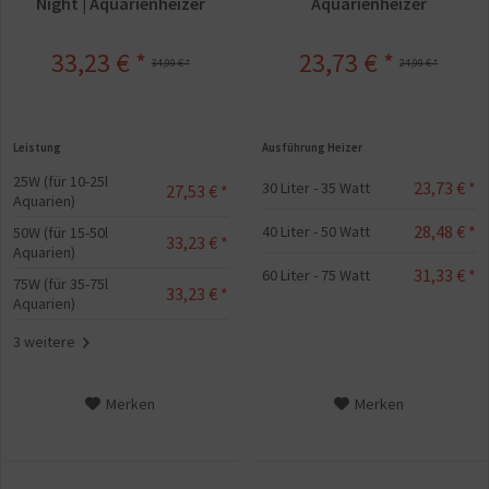
Night | Aquarienheizer
Aquarienheizer
33,23 € *
23,73 € *
34,99 € *
24,99 € *
Leistung
Ausführung Heizer
25W (für 10-25l
23,73 € *
30 Liter - 35 Watt
27,53 € *
Aquarien)
28,48 € *
40 Liter - 50 Watt
50W (für 15-50l
33,23 € *
Aquarien)
31,33 € *
60 Liter - 75 Watt
75W (für 35-75l
33,23 € *
Aquarien)
3 weitere
Merken
Merken