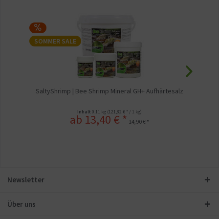
SOMMER SALE
S
SaltyShrimp | Bee Shrimp Mineral GH+ Aufhärtesalz
Inhalt
0.11 kg
(121,82 € * / 1 kg)
ab 13,40 € *
14,90 € *
Newsletter
Über uns