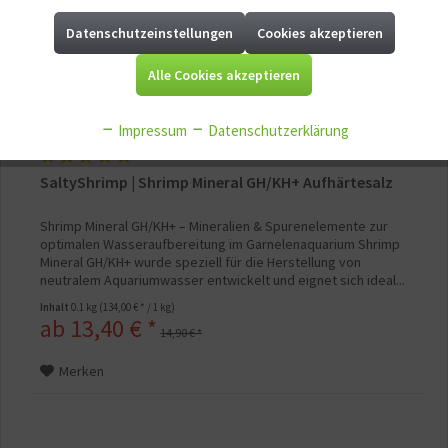
Datenschutzeinstellungen
Cookies akzeptieren
Aktiv
Marketing
Alle Cookies akzeptieren
Aktiv
Tracking
Impressum
Datenschutzerklärung
Aktiv
Service
SaltyShrimp | Shrimp Mineral GH/KH+ Aufhärtesalz
Aktiv
Sonstige
Shrimp Mineral GH/KH+ – Mineralien & Spurenelemente zur
optimalen Wasseraufbereitung im Garnelenaquarium Shrimp
Mineral GH/KH+ wurde speziell für die Herstellung von
neutralem Aquariumwasser entwickelt und eignet sich ideal...
Inhalt
0.1 kg
(134,00 € * / 1 kg)
ab 13,40 € *
14,90 € *
Merken