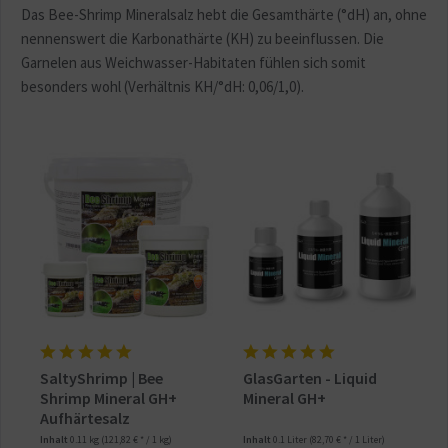
Das Bee-Shrimp Mineralsalz hebt die Gesamthärte (°dH) an, ohne
nennenswert die Karbonathärte (KH) zu beeinflussen. Die
Garnelen aus Weichwasser-Habitaten fühlen sich somit
besonders wohl (Verhältnis KH/°dH: 0,06/1,0).
SaltyShrimp | Bee
GlasGarten - Liquid
Shrimp Mineral GH+
Mineral GH+
Aufhärtesalz
Inhalt
0.11 kg
(121,82 € * / 1 kg)
Inhalt
0.1 Liter
(82,70 € * / 1 Liter)