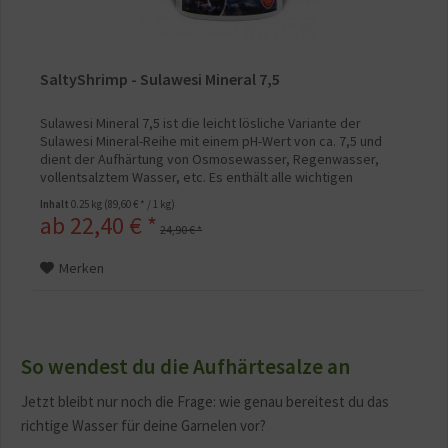
SaltyShrimp - Sulawesi Mineral 7,5
Sulawesi Mineral 7,5 ist die leicht lösliche Variante der
Sulawesi Mineral-Reihe mit einem pH-Wert von ca. 7,5 und
dient der Aufhärtung von Osmosewasser, Regenwasser,
vollentsalztem Wasser, etc. Es enthält alle wichtigen
Mineralien und Spurenelemente für Gesundheit, Wohlbefinden
Inhalt
0.25 kg
(89,60 € * / 1 kg)
und Farbenpracht der bekannten Garnelenarten aus dieser
ab 22,40 € *
Region und wird erfolgreich von...
24,90 € *
Merken
So wendest du die Aufhärtesalze an
Jetzt bleibt nur noch die Frage: wie genau bereitest du das
richtige Wasser für deine Garnelen vor?