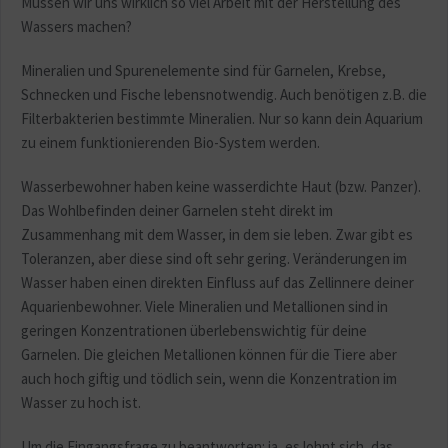
Müssen wir uns wirklich so viel Arbeit mit der Herstellung des
Wassers machen?
Mineralien und Spurenelemente sind für Garnelen, Krebse,
Schnecken und Fische lebensnotwendig. Auch benötigen z.B. die
Filterbakterien bestimmte Mineralien. Nur so kann dein Aquarium
zu einem funktionierenden Bio-System werden.
Wasserbewohner haben keine wasserdichte Haut (bzw. Panzer).
Das Wohlbefinden deiner Garnelen steht direkt im
Zusammenhang mit dem Wasser, in dem sie leben. Zwar gibt es
Toleranzen, aber diese sind oft sehr gering. Veränderungen im
Wasser haben einen direkten Einfluss auf das Zellinnere deiner
Aquarienbewohner. Viele Mineralien und Metallionen sind in
geringen Konzentrationen überlebenswichtig für deine
Garnelen. Die gleichen Metallionen können für die Tiere aber
auch hoch giftig und tödlich sein, wenn die Konzentration im
Wasser zu hoch ist.
Um die Eingangsfrage zu beantworten: ja, es lohnt sich, das