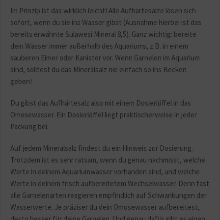
Im Prinzip ist das wirklich leicht! Alle Aufhärtesalze lösen sich
sofort, wenn du sie ins Wasser gibst (Ausnahme hierbei ist das
bereits erwähnte Sulawesi Mineral 8,5). Ganz wichtig: bereite
dein Wasser immer außerhalb des Aquariums, z.B. in einem
sauberen Eimer oder Kanister vor. Wenn Garnelen im Aquarium
sind, solltest du das Mineralsalz nie einfach so ins Becken
geben!
Du gibst das Aufhärtesalz also mit einem Dosierlöffel in das
Omosewasser. Ein Dosierlöffel liegt praktischerweise in jeder
Packung bei.
Auf jedem Mineralsalz findest du ein Hinweis zur Dosierung.
Trotzdem ist es sehr ratsam, wenn du genau nachmisst, welche
Werte in deinem Aquariumwasser vorhanden sind, und welche
Werte in deinem frisch aufbereitetem Wechselwasser. Denn fast
alle Garnelenarten reagieren empfindlich auf Schwankungen der
Wasserwerte. Je präziser du dein Omosewasser aufbereitest,
desto besser für deine Garnelen. Und genau dafür gibt es einen