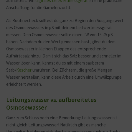
aufhärtest. Ein
digitales Leitwertmessgerät
ist eine praktische
Anschaffung für die Garnelenzucht.
Als Routinecheck solltest du ganz zu Beginn den Ausgangswert
des Osmosewassers in µS mit deinem Leitwertmessgerät
messen. Dein Osmosewasser sollte einen LW von 15-45 µS
haben. Nachdem du den Wert gemessen hast, gibst du dem
Osmosewasser in kleinen Etappen das entsprechende
Aufhärtesalz hinzu. Damit sich das Salz besser und schneller im
Wasser lösen kann, kannst du es mit einem sauberem
Stab/
Kescher
umrühren. Bei Züchtern, die große Mengen
Wasser herstellen, kann diese Arbeit durch eine Umwälzpumpe
erleichtert werden.
Leitungswasser vs. aufbereitetes
Osmosewasser
Ganz zum Schluss noch eine Bemerkung: Leitungswasser ist
nicht gleich Leitungswasser! Natürlich gibt es manche
Haushalte, bei denen sich das Leitungswasser auch zur Zucht