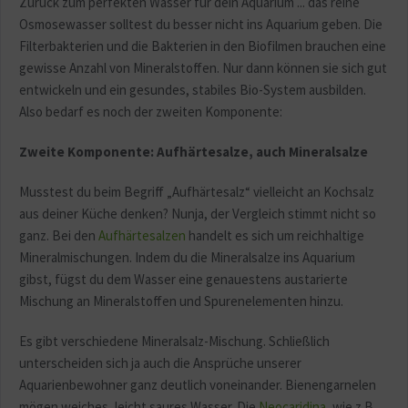
Zurück zum perfekten Wasser für dein Aquarium ... das reine
Osmosewasser solltest du besser nicht ins Aquarium geben. Die
Filterbakterien und die Bakterien in den Biofilmen brauchen eine
gewisse Anzahl von Mineralstoffen. Nur dann können sie sich gut
entwickeln und ein gesundes, stabiles Bio-System ausbilden.
Also bedarf es noch der zweiten Komponente:
Zweite Komponente: Aufhärtesalze, auch Mineralsalze
Musstest du beim Begriff „Aufhärtesalz“ vielleicht an Kochsalz
aus deiner Küche denken? Nunja, der Vergleich stimmt nicht so
ganz. Bei den
Aufhärtesalzen
handelt es sich um reichhaltige
Mineralmischungen. Indem du die Mineralsalze ins Aquarium
gibst, fügst du dem Wasser eine genauestens austarierte
Mischung an Mineralstoffen und Spurenelementen hinzu.
Es gibt verschiedene Mineralsalz-Mischung. Schließlich
unterscheiden sich ja auch die Ansprüche unserer
Aquarienbewohner ganz deutlich voneinander. Bienengarnelen
mögen weiches, leicht saures Wasser. Die
Neocaridina
, wie z.B.