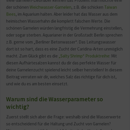
Viele Garnelen-Liebhaber kennen das Problem: man möchte eine
der schönen
Weichwasser-Garnelen
, z.B. die schicken
Taiwan
Bees
, im Aquarium halten. Aber leider hat das Wasser aus dem
heimischen Wasserhahn die komplett falschen Werte. Die
schönen Garnelen würden langfristig die Vermehrung einstellen,
oder sogar sterben. Aquarianer in der Großstadt Berlin sprechen
z.B. gerne vom „Berliner Betonwasser“. Das Leitungswasser
dort ist so hart, dass es eine Zucht der Caridina-Arten unmöglich
macht. Zum Glück gibt es die
„Salty Shrimp“ Produktreihe
: Mit
diesen Aufhärtesalzen kannst du dir das perfekte Wasser für
deine Garnelenzucht spielend leicht selber herstellen! In diesem
Beitrag verraten wir dir, welches Salz das richtige für dich ist,
und wie du es am besten einsetzt.
Warum sind die Wasserparameter so
wichtig?
Zuerst stellt sich aber die Frage: weshalb sind die Wasserwerte
so entscheidend für die Haltung und Zucht von Garnelen?