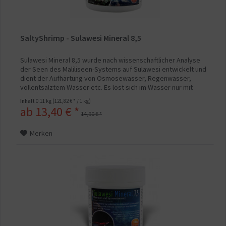
SaltyShrimp - Sulawesi Mineral 8,5
Sulawesi Mineral 8,5 wurde nach wissenschaftlicher Analyse
der Seen des Maliliseen-Systems auf Sulawesi entwickelt und
dient der Aufhärtung von Osmosewasser, Regenwasser,
vollentsalztem Wasser etc. Es löst sich im Wasser nur mit
etwas Aufwand, dafür erreicht man eine nahezu identische
Inhalt
0.11 kg
(121,82 € * / 1 kg)
Wasserzusammensetzung wie sie im Towutisee vorzufinden
ab 13,40 € *
ist, mit entsprechend hohem pH-...
14,90 € *
Merken