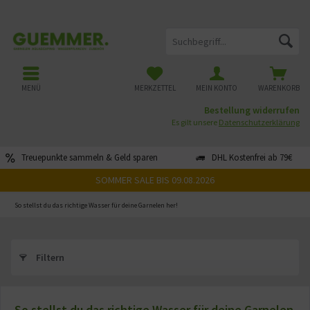
MENÜ
MERKZETTEL
MEIN KONTO
WARENKORB
Bestellung widerrufen
Es gilt unsere
Datenschutzerklärung
Treuepunkte sammeln & Geld sparen
DHL Kostenfrei ab 79€
SOMMER SALE BIS 09.08.2026
So stellst du das richtige Wasser für deine Garnelen her!
Filtern
So stellst du das richtige Wasser für deine Garnelen