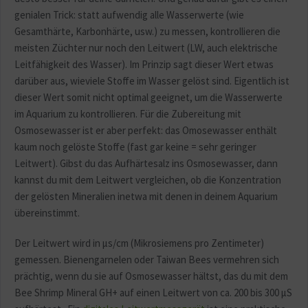
genialen Trick: statt aufwendig alle Wasserwerte (wie
Gesamthärte, Karbonhärte, usw.) zu messen, kontrollieren die
meisten Züchter nur noch den Leitwert (LW, auch elektrische
Leitfähigkeit des Wasser). Im Prinzip sagt dieser Wert etwas
darüber aus, wieviele
Stoffe im Wasser gelöst sind. Eigentlich ist
dieser Wert somit nicht optimal geeignet, um die Wasserwerte
im Aquarium zu kontrollieren. Für die Zubereitung mit
Osmosewasser ist er aber perfekt: das Omosewasser enthält
kaum noch gelöste Stoffe (fast gar keine = sehr geringer
Leitwert). Gibst du das Aufhärtesalz ins Osmosewasser, dann
kannst du mit dem Leitwert vergleichen, ob die Konzentration
der gelösten Mineralien inetwa mit denen in deinem Aquarium
übereinstimmt.
Der Leitwert wird in µs/cm (Mikrosiemens pro Zentimeter)
gemessen. Bienengarnelen oder Taiwan Bees vermehren sich
prächtig, wenn du sie auf Osmosewasser hältst, das du mit dem
Bee Shrimp Mineral GH+ auf einen Leitwert von ca. 200 bis 300 µS