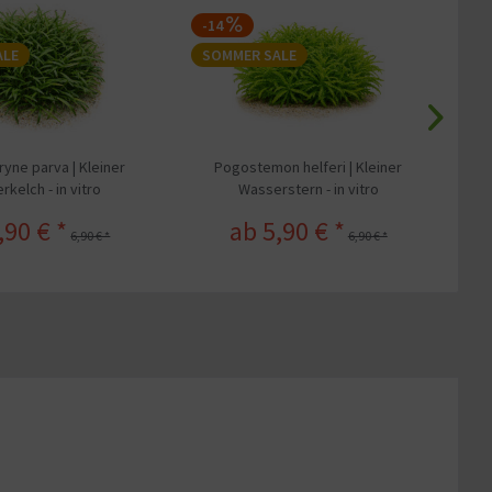
-14
-
ALE
SOMMER SALE
S
yne parva | Kleiner
Pogostemon helferi | Kleiner
kelch - in vitro
Wasserstern - in vitro
,90 € *
ab 5,90 € *
6,90 € *
6,90 € *