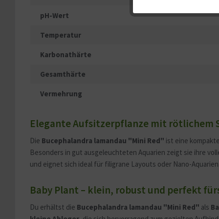
pH-Wert
Service
Temperatur
Karbonathärte
Sonstige
Gesamthärte
Vermehrung
Elegante Aufsitzerpflanze mit rötlichem
Die
Bucephalandra lamandau "Mini Red"
ist eine kompakte
Besonders in gut ausgeleuchteten Aquarien zeigt sie ihre voll
und eignet sich ideal für filigrane Layouts oder Nano-Aquarien
Baby Plant – klein, robust und perfekt für
Du erhältst die
Bucephalandra lamandau "Mini Red"
als
Ba
kleine Ableger
, die sich hervorragend zum gezielten Aufbin