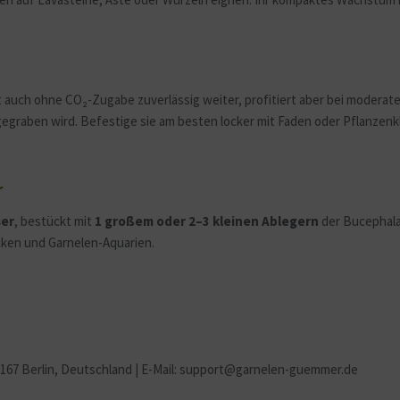
t auch ohne CO₂-Zugabe zuverlässig weiter, profitiert aber bei modera
ngegraben wird. Befestige sie am besten locker mit Faden oder Pflanzen
r
ser
, bestückt mit
1 großem oder 2–3 kleinen Ablegern
der Bucephala
cken und Garnelen-Aquarien.
2167 Berlin
, Deutschland | E-Mail: support@garnelen-guemmer.de