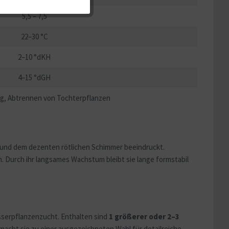
5,5 – 7,5
Aktiv
22–30 °C
2–10 °dKH
Aktiv
4–15 °dGH
g, Abtrennen von Tochterpflanzen
b und dem dezenten rötlichen Schimmer beeindruckt.
n. Durch ihr langsames Wachstum bleibt sie lange formstabil
asserpflanzenzucht. Enthalten sind
1 größerer oder 2–3
macht sie zu einer ausgezeichneten Wahl für detailreiche