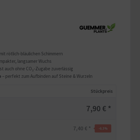
mit rötlich-bläulichen Schimmern
mpakter, langsamer Wuchs
st auch ohne CO₂-Zugabe zuverlässig
o
– perfekt zum Aufbinden auf Steine & Wurzeln
Stückpreis
7,90 € *
7,40 € *
-6.3
%