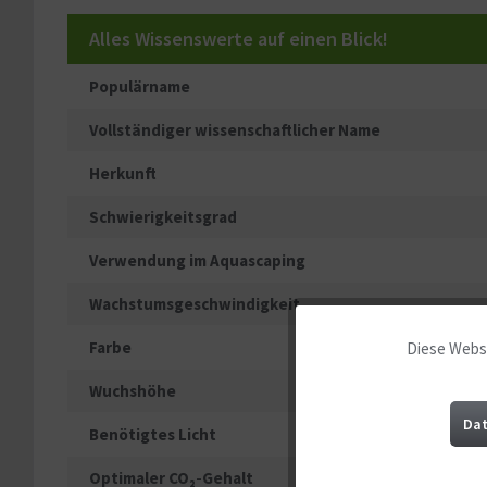
Alles Wissenswerte auf einen Blick!
Populärname
Vollständiger wissenschaftlicher Name
Herkunft
Schwierigkeitsgrad
Verwendung im Aquascaping
Wachstumsgeschwindigkeit
Farbe
Diese Websi
Funktionale
Wuchshöhe
Marketing
Dat
Benötigtes Licht
Optimaler CO₂-Gehalt
Tracking