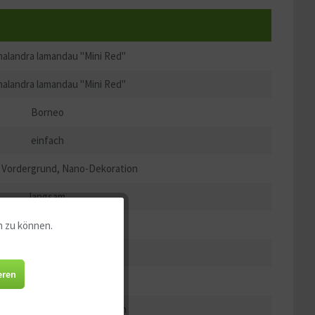
alandra lamandau "Mini Red"
alandra lamandau "Mini Red"
Borneo
einfach
, Vordergrund, Nano-Dekoration
langsam
iefgrün, bläulich, rötlich
n zu können.
Aktiv
ca. 3–6 cm
Aktiv
eren
wenig – mittel
otwendig, ca. 20 mg/l möglich
Aktiv