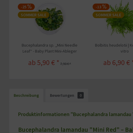
-25
-13
SOMMER SALE
SOMMER SALE
Bucephalandra sp. „Mini Needle
Bolbitis heudelotii | K
Leaf“ - Baby Plant Mini-Ableger
vitro
ab 5,90 € *
ab 6,90 € 
7,90 € *
Beschreibung
Bewertungen
0
Produktinformationen "Bucephalandra lamandau "M
Bucephalandra lamandau "Mini Red" – Bab