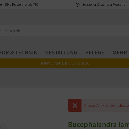
DHL Kostenfrei ab 79€
Schneller & sicherer Versand
ÖR & TECHNIK
GESTALTUNG
PFLEGE
MEHR
SOMMER SALE BIS 09.08.2026
Dieser Artikel steht derze
Bucephalandra lam