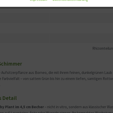
Rhizomteilun
 Schimmer
 Aufsitzerpflanze aus Borneo, die mit ihrem feinen, dunkelgrünen Lau
e Farbvielfalt – von sattem Grün bis hin zu einem tiefen, samtigen Rotto
.
s Detail
by Plant im 4,5 cm Becher
– nicht in vitro, sondern aus klassischer W
den auf Lavasteine, Äste oder Wurzeln eignen. Ihr kompaktes Wachstum 