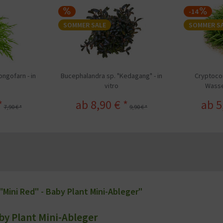
-14
SOMMER SALE
SOMMER S
ongofarn - in
Bucephalandra sp. "Kedagang" - in
Cryptocor
vitro
Wasser
*
ab 8,90 € *
ab 5
7,90 € *
9,90 € *
ini Red" - Baby Plant Mini-Ableger"
y Plant Mini-Ableger