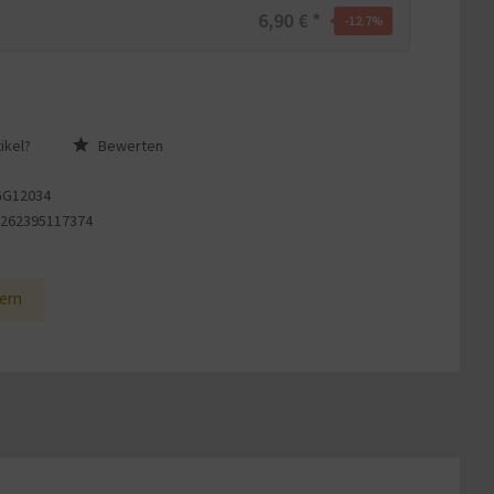
6,90 € *
-12.7
%
ikel?
Bewerten
GG12034
4262395117374
1
ern