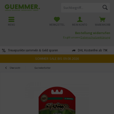
MENÜ
MERKZETTEL
MEIN KONTO
WARENKORB
Bestellung widerrufen
Es gilt unsere
Datenschutzerklärung
Treuepunkte sammeln & Geld sparen
DHL Kostenfrei ab 79€
SOMMER SALE BIS 09.08.2026
Übersicht
Garnelenfutter