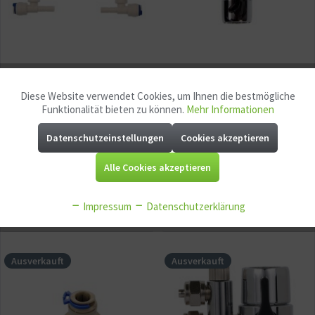
Spülventil für
Wasserhahnanschluss für
Osmoseanlagen 1/4 Zoll
Osmoseanlagen 1/4 Zoll
Diese Website verwendet Cookies, um Ihnen die bestmögliche
Aktiv
Funktionale
Schlauch (Nachrüstung)
Schlauch
Funktionalität bieten zu können.
Mehr Informationen
14,95 € *
14,95 € *
Datenschutzeinstellungen
Cookies akzeptieren
Aktiv
Marketing
Alle Cookies akzeptieren
Aktiv
Tracking
Merken
Merken
Impressum
Datenschutzerklärung
Aktiv
Service
Ausverkauft
Ausverkauft
Aktiv
Sonstige