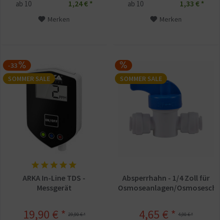
1,24 € *
1,33 € *
ab
10
ab
10
Merken
Merken
-33
SOMMER SALE
SOMMER SALE
ARKA In-Line TDS -
Absperrhahn - 1/4 Zoll für
Messgerät
Osmoseanlagen/Osmoseschl
19,90 € *
4,65 € *
29,90 € *
4,90 € *