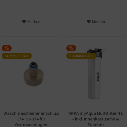
Merken
Merken
SOMMER SALE
SOMMER SALE
Waschmaschienenanschluss
ARKA myAqua Multifilter 4 L
3/4 IG x 1/4 für
- inkl. Innenkartusche &
Osmoseanlagen
Zubehör