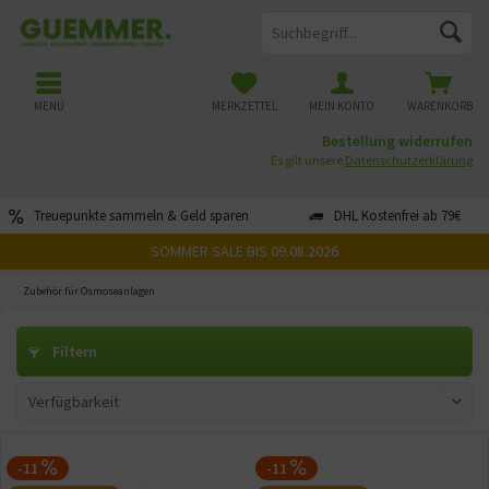
MENÜ
MERKZETTEL
MEIN KONTO
WARENKORB
Bestellung widerrufen
Es gilt unsere
Datenschutzerklärung
Treuepunkte sammeln & Geld sparen
DHL Kostenfrei ab 79€
SOMMER SALE BIS 09.08.2026
Zubehör für Osmoseanlagen
Filtern
-11
-11