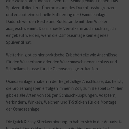
eine Weile stand und sich eventuell Keime gebildet haben. Das
Spülventil dient zur Überbrückung des Durchflussbegrenzers
und erlaubt eine schnelle Entleerung der Osmoseanlage.
Dadurch werden Reste und Rückstände mit dem Wasser
ausgeschwemmt. Das manuelle Ventil kann auch nachträglich
eingebaut werden, wenn die Osmoseanlage kein eigenes
Spülventil hat.
Weiterhin gibt es hier praktische Zubehörteile wie Anschlüsse
für den Wasserhahn oder den Waschmaschinenanschluss und
Schnellanschlüsse für die Osmoseanlage zu kaufen.
Osmoseanlagen haben in der Regel zöllige Anschlüsse, das heißt,
die Größenangaben erfolgen immer in Zoll, zum Beispiel 1/4". Hier
gibt es alle Arten von zölligen Schlauchkupplungen, Adaptern,
Verbindern, Winkeln, Weichen und T-Stücken für die Montage
der Osmoseanlage.
Die Quick & Easy Steckverbindungen haben sich in der Aquaristik
bewährt. Der Schlauch wird in diese Verbindungen einfach