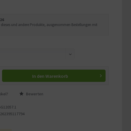
026
Uhr dieses und andere Produkte, ausgenommen Bestellungen mit
In den
Warenkorb
ikel?
Bewerten
GG12057.1
4262395117794
1