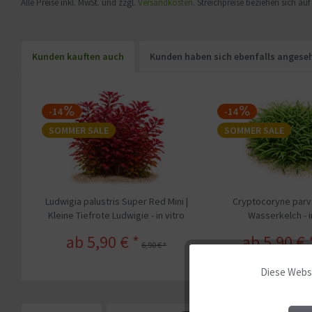
Alle Preise inkl. MwSt. und zzgl.
Versandkosten
. Streichpreise beziehen sich au
Kunden kauften auch
Kunden haben sich ebenfalls angese
-14
-14
SOMMER SALE
SOMMER SALE
Ludwigia palustris Super Red Mini |
Cryptocoryne parva
Kleine Tiefrote Ludwigie - in vitro
Wasserkelch - i
ab 5,90 € *
ab 5,90 € 
6,90 € *
Diese Websi
Funktionale