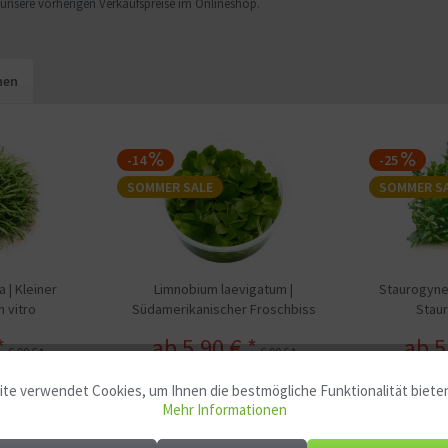
f unsere vorherigen Verkaufspreise im Onlineshop.
hen
-14
-25
SOMMER SALE
SOMMER S
 | Kleiner
Limnobium laevigatum |
Staurogyne
n vitro
Südamerikanischer Froschbiss
Staur
*
ab 5,90 € *
ab 5
6,90 € *
6,90 € *
te verwendet Cookies, um Ihnen die bestmögliche Funktionalität biete
Mehr Informationen