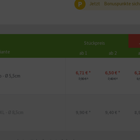
P
Jetzt
Bonuspunkte sich
Stückpreis
iante
ab 1
ab 2
a
6,71 € *
6,50 € *
6,
ro - Ø 5,5cm
7,90 € *
7,40 € *
6,
 XL - Ø 8,5cm
9,90 € *
9,40 € *
8,