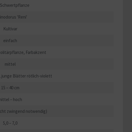
 Schwertpflanze
inodorus 'Reni'
Kultivar
einfach
olitärpflanze, Farbakzent
mittel
t, junge Blätter rötlich-violett
15 – 40 cm
mittel – hoch
nicht zwingend notwendig)
5,0 – 7,0