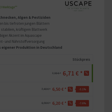
1-3 Werktage**
 Schnecken, Algen & Pestiziden
n bis tiefroten jungen Blättern
t stabilem, kräftigem Blattwerk
arbiger Akzent im Aquascape
cht- und Nährstoffversorgung
s eigener Produktion in Deutschland
Stückpreis
6,71 € *
7,90 € *
6,50 € *
7,40 € *
-3.1
%
6,20 € *
6,90 € *
-7.6
%