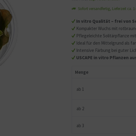
Sofort versandfertig, Lieferzeit ca. 
In vitro Qualität – frei von
Kompakter Wuchs mit rotbraune
Pflegeleichte Solitärpflanze mi
Ideal für den Mittelgrund als f
Intensive Färbung bei guter Li
USCAPE in vitro Pflanzen au
Menge
ab
1
ab
2
ab
3