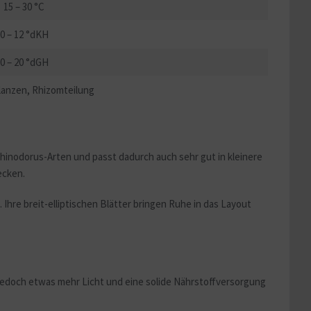
15 – 30 °C
0 – 12 °dKH
0 – 20 °dGH
lanzen, Rhizomteilung
Echinodorus-Arten und passt dadurch auch sehr gut in kleinere
ecken.
 Ihre breit-elliptischen Blätter bringen Ruhe in das Layout
 jedoch etwas mehr Licht und eine solide Nährstoffversorgung