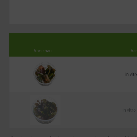
Vorschau
Var
in vit
in vitro