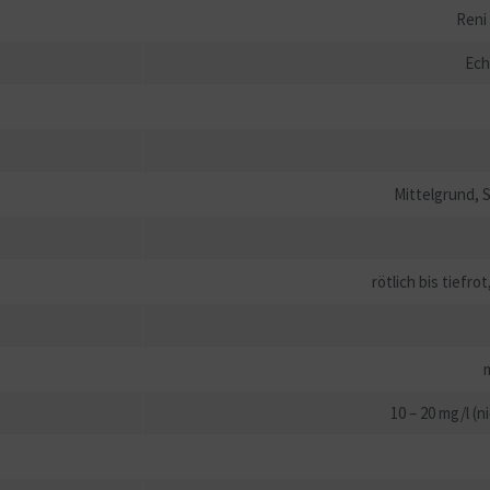
Reni
Ech
Mittelgrund, S
rötlich bis tiefro
10 – 20 mg/l (