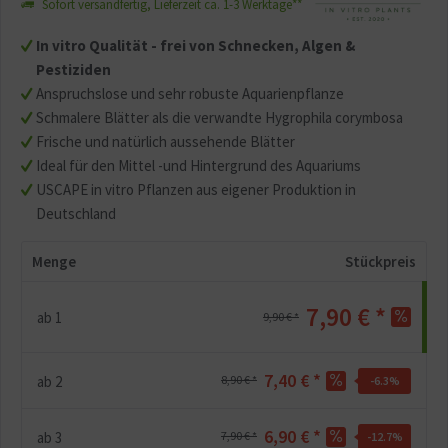
Sofort versandfertig, Lieferzeit ca. 1-3 Werktage**
In vitro Qualität - frei von Schnecken, Algen &
Pestiziden
Anspruchslose und sehr robuste Aquarienpflanze
Schmalere Blätter als die verwandte Hygrophila corymbosa
Frische und natürlich aussehende Blätter
Ideal für den Mittel -und Hintergrund des Aquariums
USCAPE in vitro Pflanzen aus eigener Produktion in
Deutschland
Menge
Stückpreis
7,90 € *
ab
1
9,90 € *
7,40 € *
ab
2
8,90 € *
-6.3
%
6,90 € *
ab
3
7,90 € *
-12.7
%