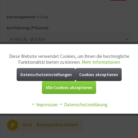
Versandgewicht:
0.15 kg
Ausführung (Pflanze):
Diese Website verwendet Cookies, um Ihnen die bestmögliche
Aktiv
Funktionale
Funktionalität bieten zu können.
Mehr Informationen
In den
Warenkorb
Datenschutzeinstellungen
Cookies akzeptieren
Aktiv
Marketing
Merken
Fragen zum Artikel?
Alle Cookies akzeptieren
Aktiv
Tracking
Artikel-Nr.:
GG10567
EAN:
4260522777132
Impressum
Datenschutzerklärung
Mindestabnahme:
1
Aktiv
Service
P
Jetzt
Bonuspunkte sichern
Aktiv
Sonstige