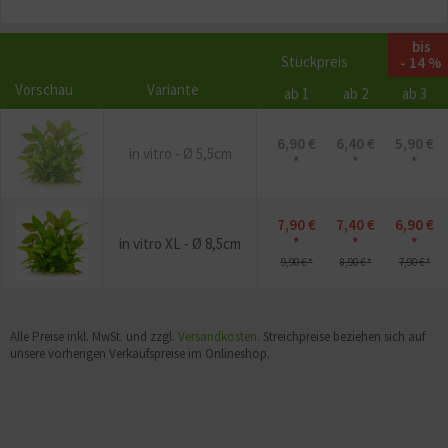
bis
Stückpreis
- 14 %
Vorschau
Variante
ab 1
ab 2
ab 3
6,90 €
6,40 €
5,90 €
in vitro - Ø 5,5cm
*
*
*
7,90 €
7,40 €
6,90 €
*
*
*
in vitro XL - Ø 8,5cm
9,90 € *
8,90 € *
7,90 € *
Alle Preise inkl. MwSt. und zzgl.
Versandkosten
. Streichpreise beziehen sich auf
unsere vorherigen Verkaufspreise im Onlineshop.