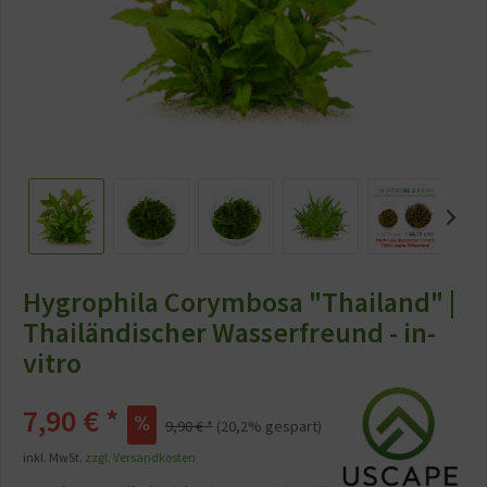
Hygrophila Corymbosa "Thailand" |
Thailändischer Wasserfreund - in-
vitro
7,90 €
*
9,90 €
*
(
20,2
% gespart)
inkl. MwSt.
zzgl. Versandkosten