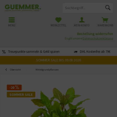
MENÜ
MERKZETTEL
MEIN KONTO
WARENKORB
Bestellung widerrufen
Es gilt unsere
Datenschutzerklärung
Treuepunkte sammeln & Geld sparen
DHL Kostenfrei ab 79€
SOMMER SALE BIS 09.08.2026
Übersicht
Mittelgrundpflanzen
-20
SOMMER SALE