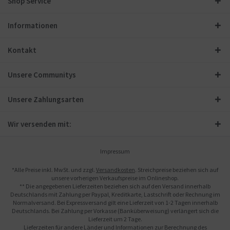
Shop Service
Informationen
Kontakt
Unsere Communitys
Unsere Zahlungsarten
Wir versenden mit:
Impressum
*Alle Preise inkl. MwSt. und zzgl.
Versandkosten
. Streichpreise beziehen sich auf
unsere vorherigen Verkaufspreise im Onlineshop.
** Die angegebenen Lieferzeiten beziehen sich auf den Versand innerhalb
Deutschlands mit Zahlung per Paypal, Kreditkarte, Lastschrift oder Rechnung im
Normalversand. Bei Expressversand gilt eine Lieferzeit von 1-2 Tagen innerhalb
Deutschlands. Bei Zahlung per Vorkasse (Banküberweisung) verlängert sich die
Lieferzeit um 2 Tage.
Lieferzeiten für andere Länder und Informationen zur Berechnung des