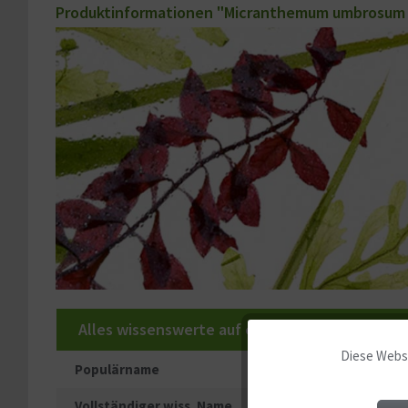
Produktinformationen "Micranthemum umbrosum | R
Alles wissenswerte auf einen Blick!
Diese Websi
Funktionale
Populärname
Vollständiger wiss. Name