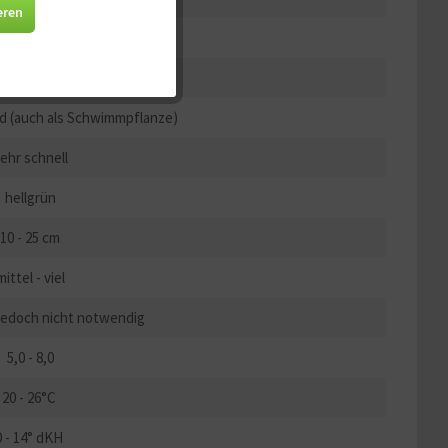
Aktiv
eren
A, Mittel- und Südamerika
Aktiv
mittel
nd (auch als Schwimmpflanze)
Aktiv
ehr schnell
Aktiv
hellgrün
10 - 25 cm
mittel - viel
 jedoch nicht notwendig
5,0 - 8,0
20 - 26°C
0 - 14° dKH