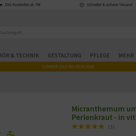
DHL Kostenfrei ab 79€
Schneller & sicherer Versand
ÖR & TECHNIK
GESTALTUNG
PFLEGE
MEHR
SOMMER SALE BIS 09.08.2026
Micranthemum umb
Perlenkraut - in vi
(
3
)