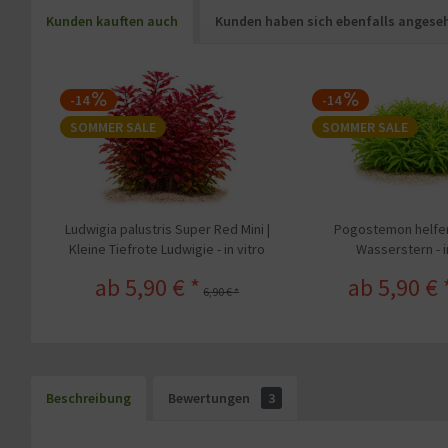
Kunden kauften auch
Kunden haben sich ebenfalls angese
-14
-14
SOMMER SALE
SOMMER SALE
Ludwigia palustris Super Red Mini |
Pogostemon helferi
Kleine Tiefrote Ludwigie - in vitro
Wasserstern - i
ab 5,90 € *
ab 5,90 € 
6,90 € *
Beschreibung
Bewertungen
3