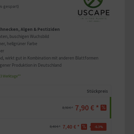
% gespart)
 erklären
ass Ihre Daten an YouTube
ass Sie die
Datenschutzerklärung
 Schnecken, Algen & Pestiziden
chten, buschigen Wuchsbild
er, hellgrüner Farbe
ter
und, wirkt gut in Kombination mit anderen Blattformen
igener Produktion in Deutschland
1-3 Werktage**
Stückpreis
7,90 € *
8,90 € *
7,40 € *
8,40 € *
-6.3
%