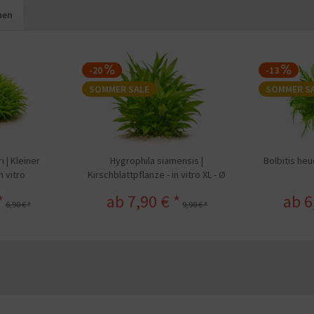
hen
-20
-13
SOMMER SALE
SOMMER S
 | Kleiner
Hygrophila siamensis |
Bolbitis heu
n vitro
Kirschblattpflanze - in vitro XL - Ø
8,5cm
*
ab 7,90 € *
ab 6
6,90 € *
9,90 € *