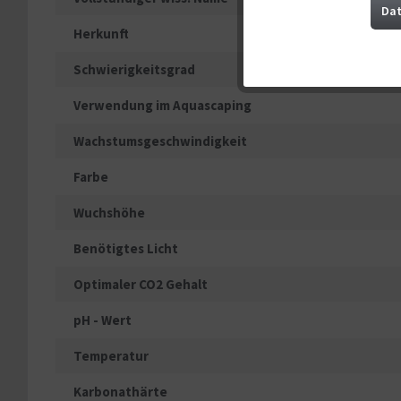
Marketing
Dat
Herkunft
Tracking
Schwierigkeitsgrad
Verwendung im Aquascaping
Service
Wachstumsgeschwindigkeit
Sonstige
Farbe
Wuchshöhe
Benötigtes Licht
Optimaler CO2 Gehalt
pH - Wert
Temperatur
Karbonathärte