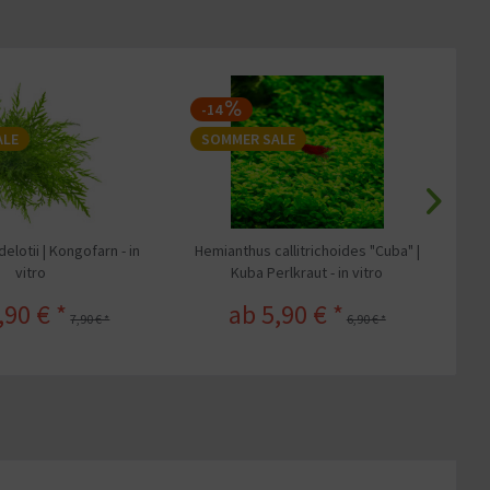
-14
-
ALE
SOMMER SALE
S
delotii | Kongofarn - in
Hemianthus callitrichoides "Cuba" |
vitro
Kuba Perlkraut - in vitro
Bl
,90 € *
ab 5,90 € *
7,90 € *
6,90 € *