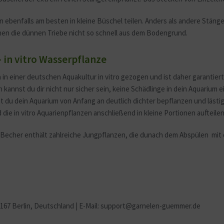
benfalls am besten in kleine Büschel teilen. Anders als andere Stängelp
chen die dünnen Triebe nicht so schnell aus dem Bodengrund.
n vitro Wasserpflanze
iner deutschen Aquakultur in vitro gezogen und ist daher garantiert 
 kannst du dir nicht nur sicher sein, keine Schädlinge in dein Aquarium
nst du dein Aquarium von Anfang an deutlich dichter bepflanzen und lä
ie in vitro Aquarienpflanzen anschließend in kleine Portionen aufteilen
r Becher enthält zahlreiche Jungpflanzen, die dunach dem Abspülen mit
2167 Berlin
, Deutschland | E-Mail: support@garnelen-guemmer.de