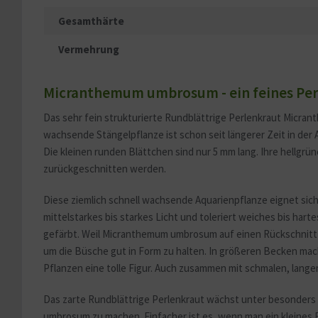
Gesamthärte
Vermehrung
Micranthemum umbrosum - ein feines Per
Das sehr fein strukturierte Rundblättrige Perlenkraut Micra
wachsende Stängelpflanze ist schon seit längerer Zeit in der 
Die kleinen runden Blättchen sind nur 5 mm lang. Ihre hellgrü
zurückgeschnitten werden.
Diese ziemlich schnell wachsende Aquarienpflanze eignet sic
mittelstarkes bis starkes Licht und toleriert weiches bis ha
gefärbt. Weil Micranthemum umbrosum auf einen Rückschnitt se
um die Büsche gut in Form zu halten. In größeren Becken mach
Pflanzen eine tolle Figur. Auch zusammen mit schmalen, lang
Das zarte Rundblättrige Perlenkraut wächst unter besonders
umbrosum zu machen. Einfacher ist es, wenn man ein kleines B