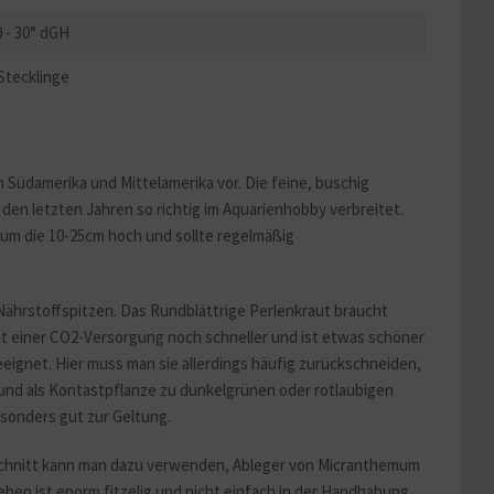
0 - 30° dGH
Stecklinge
Südamerika und Mittelamerika vor. Die feine, buschig
 den letzten Jahren so richtig im Aquarienhobby verbreitet.
t um die 10-25cm hoch und sollte regelmäßig
ährstoffspitzen. Das Rundblättrige Perlenkraut braucht
mit einer CO2-Versorgung noch schneller und ist etwas schöner
eignet. Hier muss man sie allerdings häufig zurückschneiden,
rund als Kontastpflanze zu dunkelgrünen oder rotlaubigen
sonders gut zur Geltung.
kschnitt kann man dazu verwenden, Ableger von Micranthemum
ben ist enorm fitzelig und nicht einfach in der Handhabung.