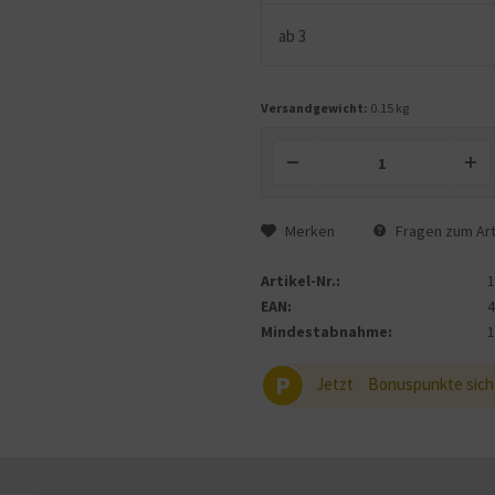
ab
3
Versandgewicht:
0.15 kg
Merken
Fragen zum Art
Artikel-Nr.:
EAN:
Mindestabnahme:
P
Jetzt
Bonuspunkte sich