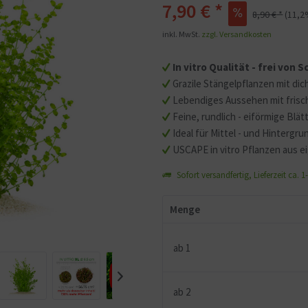
7,90 €
*
8,90 €
*
(
11,2
Mit dem Aufruf des Videos
inkl. MwSt.
zzgl. Versandkosten
Sie sich einverstanden, d
übermittelt werden und d
In vitro Qualität - frei von
gelesen haben.
Grazile Stängelpflanzen mit di
Lebendiges Aussehen mit frisch
Feine, rundlich - eiförmige Blät
Ideal für Mittel - und Hintergr
USCAPE in vitro Pflanzen aus e
Sofort versandfertig, Lieferzeit ca. 
Menge
ab
1
ab
2