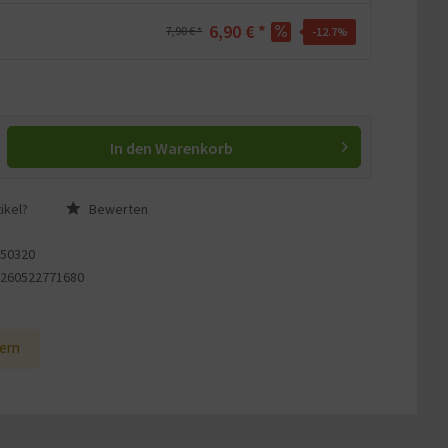
6,90 € *
7,90 € *
-12.7
%
In den
Warenkorb
ikel?
Bewerten
150320
4260522771680
1
ern