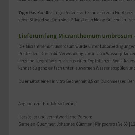
Tipp:
Das Rundblättrige Perlenkraut kann man zum Einpflanzen e
seine Stängel so dünn sind. Pflanzt man kleine Büschel, ruts
Lieferumfang Micranthemum umbrosum - i
Die Micranthemum umbrosum wurde unter Laborbedingungen in e
Pestiziden. Durch die Verwendung von in vitro Wasserpflanzen
einzelne Jungpflanzen, als aus einer Topfpflanze. Somit kan
kannst du ganz einfach unter lauwarmen Wasser abspülen und d
Du erhältst einen in vitro Becher mit 8,5 cm Durchmesser. De
Angaben zur Produktsicherheit
Hersteller und verantwortliche Person:
Garnelen-Guemmer, Johannes Gümmer |
Klingsorstraße 63 | 1