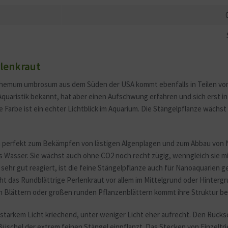
lenkraut
nthemum umbrosum aus dem Süden der USA kommt ebenfalls in Teilen von 
Aquaristik bekannt, hat aber einen Aufschwung erfahren und sich erst in
ne Farbe ist ein echter Lichtblick im Aquarium. Die Stängelpflanze wächs
h perfekt zum Bekämpfen von lästigen Algenplagen und zum Abbau von N
rtes Wasser. Sie wächst auch ohne CO2 noch recht zügig, wenngleich sie 
hr gut reagiert, ist die feine Stängelpflanze auch für Nanoaquarien ge
t das Rundblättrige Perlenkraut vor allem im Mittelgrund oder Hinterg
en Blättern oder großen runden Pflanzenblättern kommt ihre Struktur be
 starkem Licht kriechend, unter weniger Licht eher aufrecht. Den Rüc
üschel der extrem feinen Stängel einpflanzt. Das Stecken von Einzeltrie