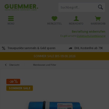
MENÜ
MERKZETTEL
MEIN KONTO
WARENKORB
Bestellung widerrufen
Es gilt unsere
Datenschutzerklärung
Treuepunkte sammeln & Geld sparen
DHL Kostenfrei ab 79€
SOMMER SALE BIS 09.08.2026
Übersicht
Membranen und Filter
-20
SOMMER SALE