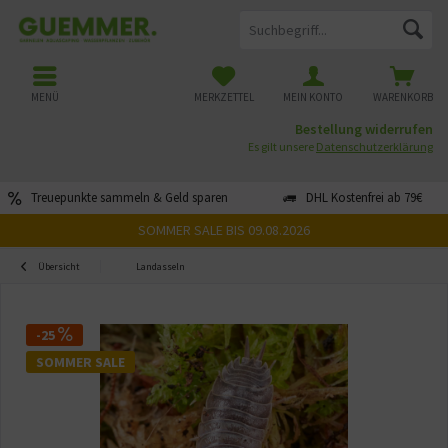
MENÜ
MERKZETTEL
MEIN KONTO
WARENKORB
Bestellung widerrufen
Es gilt unsere
Datenschutzerklärung
Treuepunkte sammeln & Geld sparen
DHL Kostenfrei ab 79€
SOMMER SALE BIS 09.08.2026
Übersicht
Landasseln
-25
SOMMER SALE