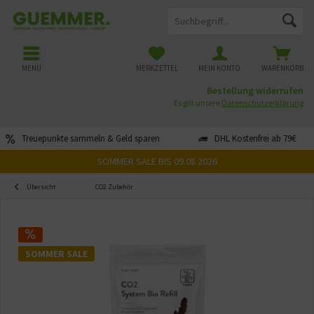
MENÜ
MERKZETTEL
MEIN KONTO
WARENKORB
Bestellung widerrufen
Es gilt unsere
Datenschutzerklärung
Treuepunkte sammeln & Geld sparen
DHL Kostenfrei ab 79€
SOMMER SALE BIS 09.08.2026
Übersicht
CO2 Zubehör
SOMMER SALE