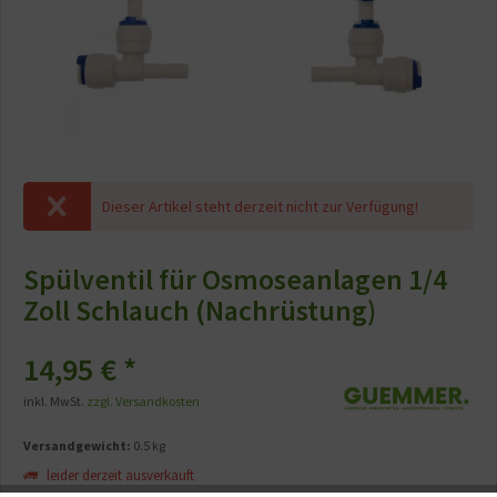
Dieser Artikel steht derzeit nicht zur Verfügung!
Spülventil für Osmoseanlagen 1/4
Zoll Schlauch (Nachrüstung)
14,95 € *
inkl. MwSt.
zzgl. Versandkosten
Versandgewicht:
0.5 kg
leider derzeit ausverkauft