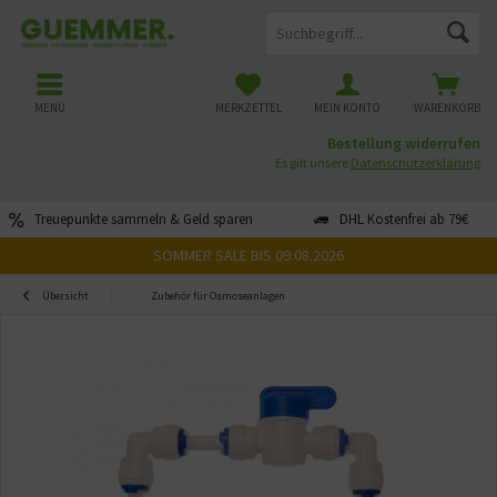
MENÜ
MERKZETTEL
MEIN KONTO
WARENKORB
Bestellung widerrufen
Es gilt unsere
Datenschutzerklärung
Treuepunkte sammeln & Geld sparen
DHL Kostenfrei ab 79€
SOMMER SALE BIS 09.08.2026
Übersicht
Zubehör für Osmoseanlagen